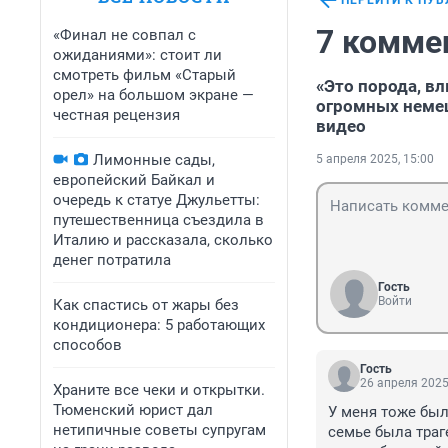
ПЕРЕЙТИ К ПУ
7 комме
«Финал не совпал с
ожиданиями»: стоит ли
смотреть фильм «Старый
«Это порода, в
орел» на большом экране —
огромных немец
честная рецензия
видео
Лимонные сады,
5 апреля 2025, 15:00
европейский Байкал и
очередь к статуе Джульетты:
путешественница съездила в
Италию и рассказала, сколько
денег потратила
Гость
Войти
Как спастись от жары без
кондиционера: 5 работающих
способов
Гость
26 апреля 2025
Храните все чеки и открытки.
Тюменский юрист дал
У меня тоже был
нетипичные советы супругам
семье была траг