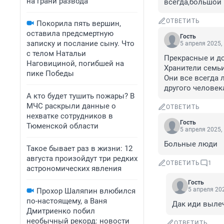
на грани развода
всегда,большой 
ОТВЕТИТЬ
Покорила пять вершин,
оставила предсмертную
Гость
записку и послание сыну. Что
5 апреля 2025,
с телом Натальи
Прекрасные и до
Наговициной, погибшей на
Хранители семьи 
пике Победы
Они все всегда 
другого человек
А кто будет тушить пожары? В
МЧС раскрыли данные о
ОТВЕТИТЬ
нехватке сотрудников в
Гость
Тюменской области
5 апреля 2025,
Больные люди
Такое бывает раз в жизни: 12
августа произойдут три редких
ОТВЕТИТЬ
1
астрономических явления
Гость
5 апреля 202
Прохор Шаляпин влюбился
по-настоящему, а Ваня
Дак иди вылеч
Дмитриенко побил
необычный рекорд: новости
ОТВЕТИТЬ