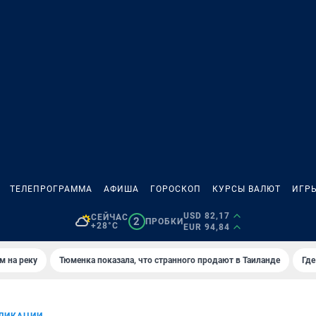
ТЕЛЕПРОГРАММА
АФИША
ГОРОСКОП
КУРСЫ ВАЛЮТ
ИГР
USD 82,17
СЕЙЧАС
2
ПРОБКИ
+28°C
EUR 94,84
м на реку
Тюменка показала, что странного продают в Таиланде
Где