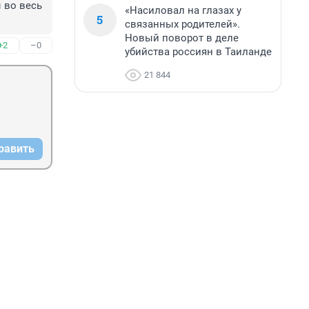
во весь 
«Насиловал на глазах у
5
связанных родителей».
Новый поворот в деле
+2
–0
убийства россиян в Таиланде
21 844
равить