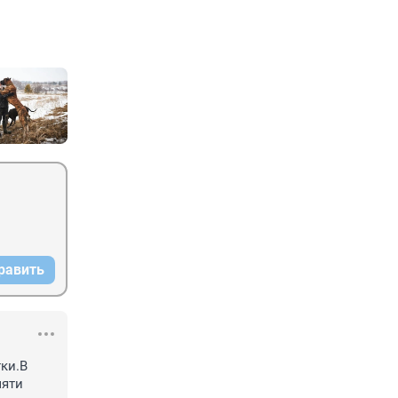
равить
ки.В 
яти 