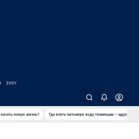
Ы
ZODY
 начать новую жизнь?
Где взять питьевую воду тюменцам — адреса