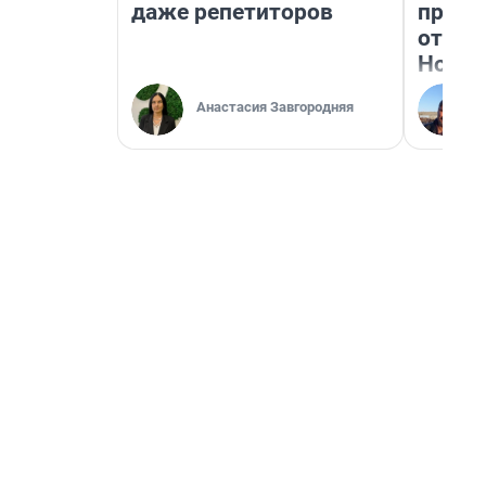
даже репетиторов
прока
отзыв
Нолан
Анастасия Завгородняя