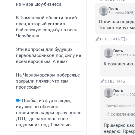
из мира шоу-бизнеса
Гость
5 апреля 2025,
В Тюменской области погиб
Отличная порода
врач, который устроил
Только живут ма
байкерскую свадьбу на весь
Челябинск
ОТВЕТИТЬ
2
Эти вопросы для будущих
Гость
первоклассников под силу не
5 апреля 202
всем взрослым. А вам?
К сожалению...
.
На Черноморском побережье
закрыли пляжи: что там
ОТВЕТИТЬ
происходит
Гость
6 апреля 202
Пробка из фур и люди,
идущие по обочине:
Гость
5 апреля 2
появились кадры сразу после
К сожалению..
ДТП, где самосвал снес
надземник под Тюменью
Примерно как 
неделю. Прекр