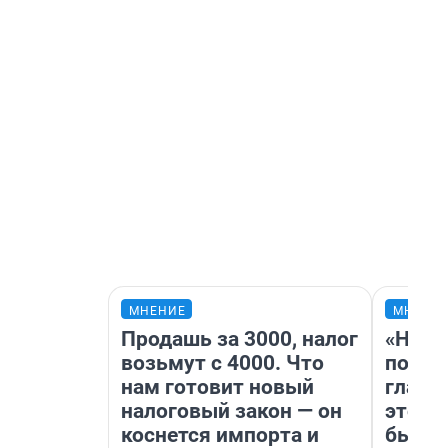
МНЕНИЕ
МНЕНИ
Продашь за 3000, налог
«Нико
возьмут с 4000. Что
побед
нам готовит новый
главн
налоговый закон — он
этого
коснется импорта и
бьет 