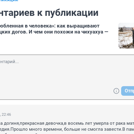
БЛИКАЦИИ
нтариев к публикации
любленная в человека»: как выращивают
ких догов. И чем они похожи на чихуахуа —
Отп
, 22:46
а догиня,прекрасная девочка,в восемь лет умерла от рака мат
едия.Прошло много времени, больше не смогла завести.В пам