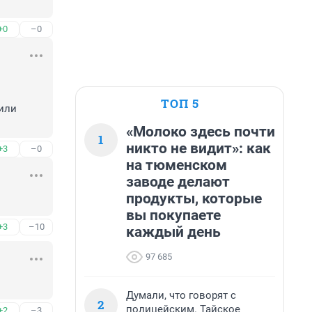
+0
–0
ТОП 5
или 
«Молоко здесь почти
1
никто не видит»: как
+3
–0
на тюменском
заводе делают
продукты, которые
вы покупаете
+3
–10
каждый день
97 685
Думали, что говорят с
2
полицейским. Тайское
+2
–3