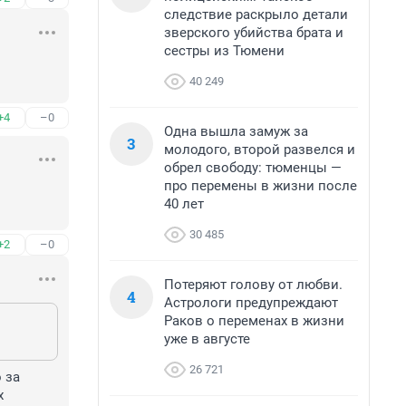
следствие раскрыло детали
зверского убийства брата и
сестры из Тюмени
40 249
+4
–0
Одна вышла замуж за
3
молодого, второй развелся и
обрел свободу: тюменцы —
про перемены в жизни после
40 лет
30 485
+2
–0
Потеряют голову от любви.
4
Астрологи предупреждают
Раков о переменах в жизни
уже в августе
26 721
за 
 