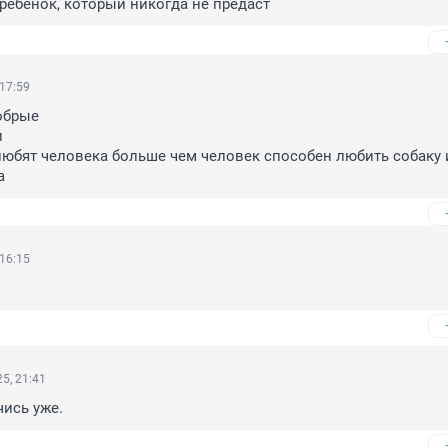
ребенок, который никогда не предаст
 17:59
брые



любят человека больше чем человек способен любить собаку 
а
 16:15
5, 21:41
ись уже.