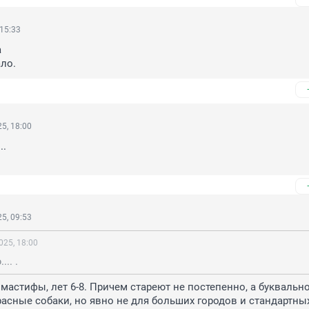
 15:33


ло.
5, 18:00
.

5, 09:53
025, 18:00
.. .
мастифы, лет 6-8. Причем стареют не постепенно, а буквально 
асные собаки, но явно не для больших городов и стандартных