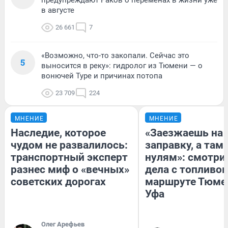
предупреждают Раков о переменах в жизни уже
в августе
26 661
7
«Возможно, что-то закопали. Сейчас это
5
выносится в реку»: гидролог из Тюмени — о
вонючей Туре и причинах потопа
23 709
224
МНЕНИЕ
МНЕНИЕ
Наследие, которое
«Заезжаешь на
чудом не развалилось:
заправку, а там 
транспортный эксперт
нулям»: смотри
разнес миф о «вечных»
дела с топливом
советских дорогах
маршруте Тюме
Уфа
Олег Арефьев