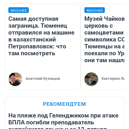
МНЕНИЕ
МНЕНИЕ
Самая доступная
Музей Чайковс
заграница. Тюменец
церковь с
отправился на машине
самоцветами и
в казахстанский
символика ССС
Петропавловск: что
Тюменцы на ав
там посмотреть
поехали по Ура
они там нашли
Анатолий Кузнецов
Екатерина Лит
РЕКОМЕНДУЕМ
На пляже под Геленджиком при атаке
БПЛА погибли преподаватель