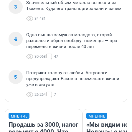
Значительный объем металла вывезли из
3
Тюмени. Куда его транспортировали и зачем
34 481
Одна вышла замуж за молодого, второй
4
развелся и обрел свободу: тюменцы — про
перемены в жизни после 40 лет
30 068
47
Потеряют голову от любви. Астрологи
5
предупреждают Раков о переменах в жизни
уже в августе
26 264
7
МНЕНИЕ
МНЕНИЕ
Продашь за 3000, налог
«Мы видим нов
возьмут с 4000. Что
Нолана»: с как