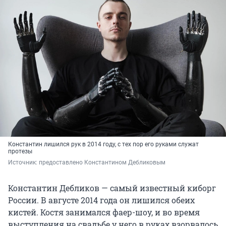
Константин лишился рук в 2014 году, с тех пор его руками служат
протезы
Источник: 
предоставлено Константином Дебликовым
Константин Дебликов — самый известный киборг
России. В августе 2014 года он лишился обеих
кистей. Костя занимался фаер-шоу, и во время
выступления на свадьбе у него в руках взорвалось