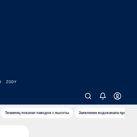
Ы
ZODY
Тюменец показал паводок с высоты
Заявление водоканала про запа