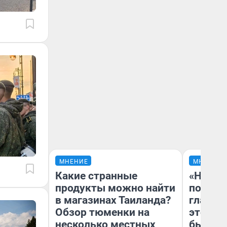
МНЕНИЕ
МНЕНИЕ
Какие странные
«Никог
продукты можно найти
победи
в магазинах Таиланда?
главны
Обзор тюменки на
этого г
несколько местных
бьет р