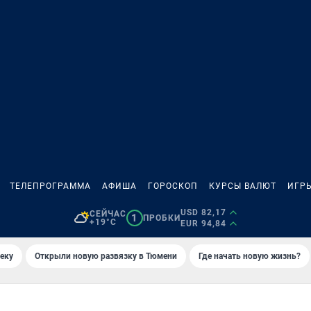
ТЕЛЕПРОГРАММА
АФИША
ГОРОСКОП
КУРСЫ ВАЛЮТ
ИГР
USD 82,17
СЕЙЧАС
1
ПРОБКИ
+19°C
EUR 94,84
еку
Открыли новую развязку в Тюмени
Где начать новую жизнь?