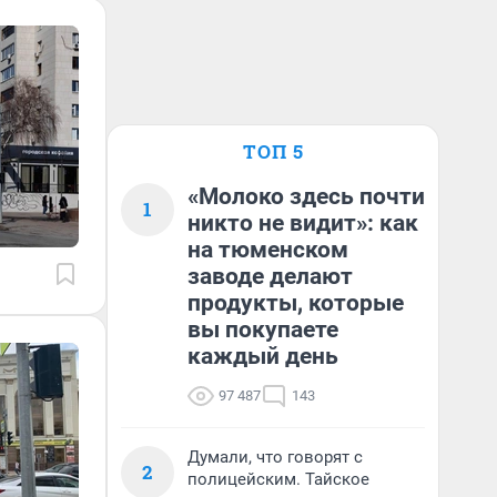
ТОП 5
«Молоко здесь почти
1
никто не видит»: как
на тюменском
заводе делают
продукты, которые
вы покупаете
каждый день
97 487
143
Думали, что говорят с
2
полицейским. Тайское