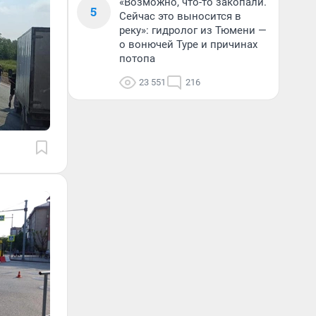
«Возможно, что-то закопали.
5
Сейчас это выносится в
реку»: гидролог из Тюмени —
о вонючей Туре и причинах
потопа
23 551
216