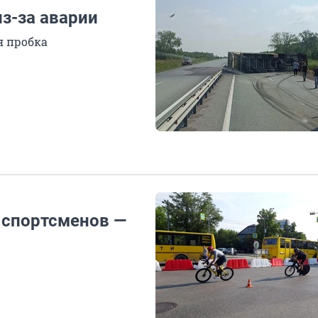
з-за аварии
я пробка
 спортсменов —