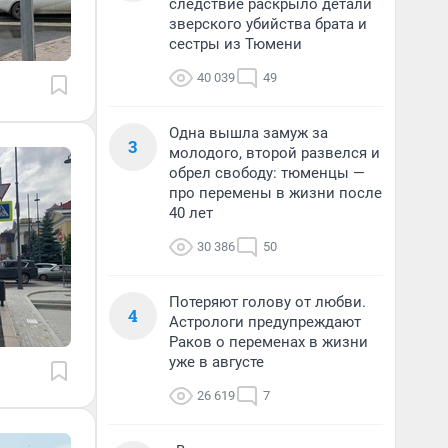
следствие раскрыло детали
зверского убийства брата и
сестры из Тюмени
40 039
49
Одна вышла замуж за
3
молодого, второй развелся и
обрел свободу: тюменцы —
про перемены в жизни после
40 лет
30 386
50
Потеряют голову от любви.
4
Астрологи предупреждают
Раков о переменах в жизни
уже в августе
26 619
7