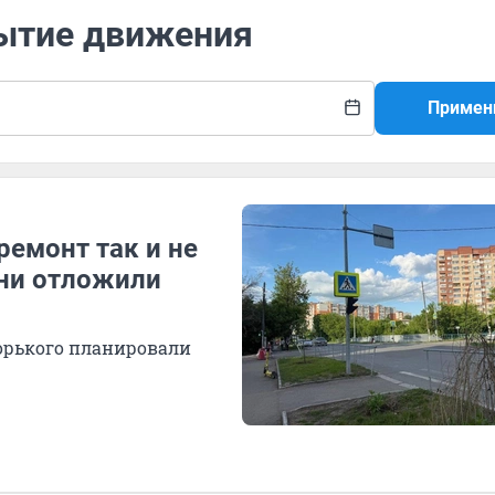
рытие движения
Примен
ремонт так и не
ени отложили
орького планировали