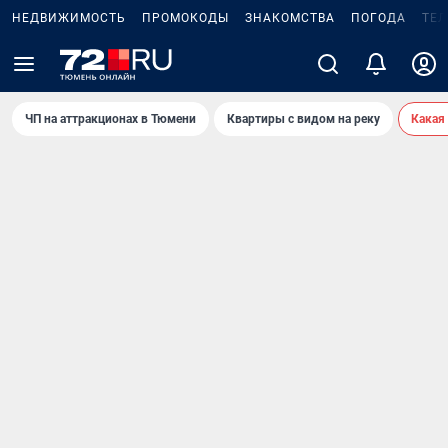
НЕДВИЖИМОСТЬ
ПРОМОКОДЫ
ЗНАКОМСТВА
ПОГОДА
ТЕ
ЧП на аттракционах в Тюмени
Квартиры с видом на реку
Какая