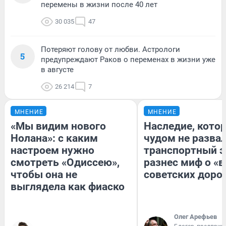
перемены в жизни после 40 лет
30 035
47
Потеряют голову от любви. Астрологи
5
предупреждают Раков о переменах в жизни уже
в августе
26 214
7
МНЕНИЕ
МНЕНИЕ
«Мы видим нового
Наследие, кото
Нолана»: с каким
чудом не разва
настроем нужно
транспортный э
смотреть «Одиссею»,
разнес миф о «
чтобы она не
советских доро
выглядела как фиаско
Олег Арефьев