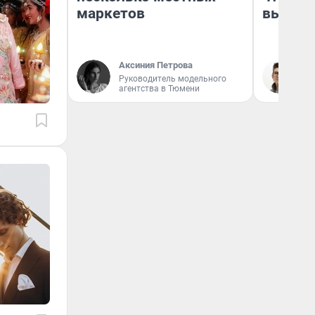
маркетов
выгляд
Аксиния Петрова
На
Руководитель модельного
агентства в Тюмени