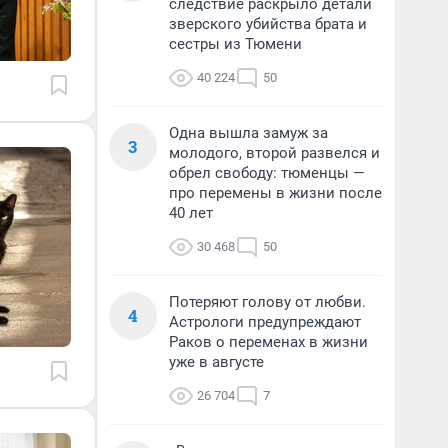
следствие раскрыло детали
зверского убийства брата и
сестры из Тюмени
40 224
50
Одна вышла замуж за
3
молодого, второй развелся и
обрел свободу: тюменцы —
про перемены в жизни после
40 лет
30 468
50
Потеряют голову от любви.
4
Астрологи предупреждают
Раков о переменах в жизни
уже в августе
26 704
7