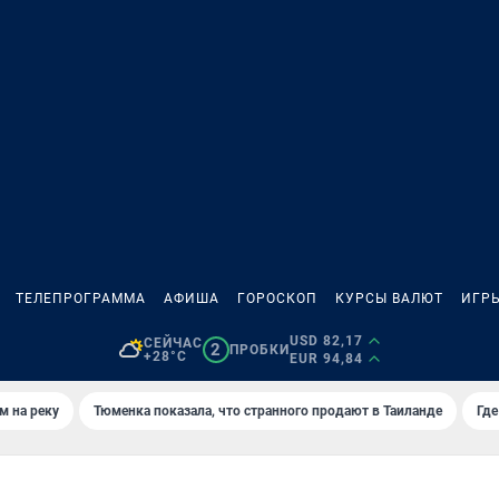
ТЕЛЕПРОГРАММА
АФИША
ГОРОСКОП
КУРСЫ ВАЛЮТ
ИГР
USD 82,17
СЕЙЧАС
2
ПРОБКИ
+28°C
EUR 94,84
м на реку
Тюменка показала, что странного продают в Таиланде
Где