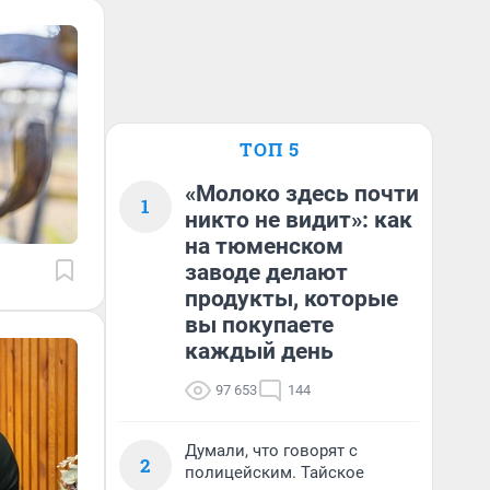
ТОП 5
«Молоко здесь почти
1
никто не видит»: как
на тюменском
заводе делают
продукты, которые
вы покупаете
каждый день
97 653
144
Думали, что говорят с
2
полицейским. Тайское