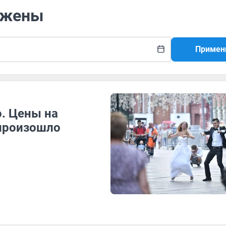
ожены
Примен
. Цены на
 произошло
и