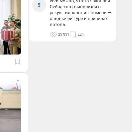
«Возможно, что-то закопали.
5
Сейчас это выносится в
реку»: гидролог из Тюмени —
о вонючей Туре и причинах
потопа
23 831
224