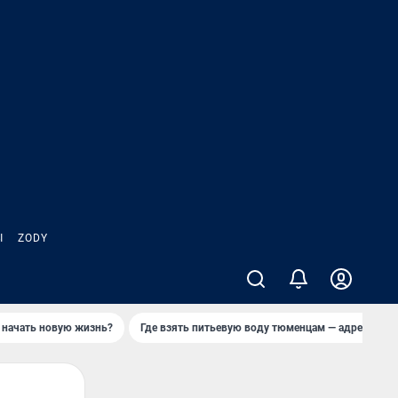
Ы
ZODY
 начать новую жизнь?
Где взять питьевую воду тюменцам — адреса