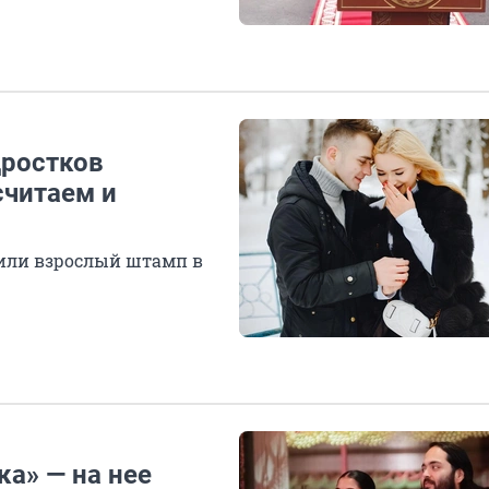
дростков
считаем и
чили взрослый штамп в
ка» — на нее