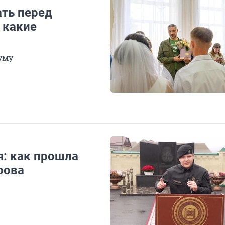
ть перед
: какие
уму
: как прошла
рова