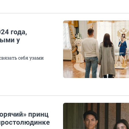
24 года,
ными у
 связать себя узами
горячий» принц
-простолюдинке