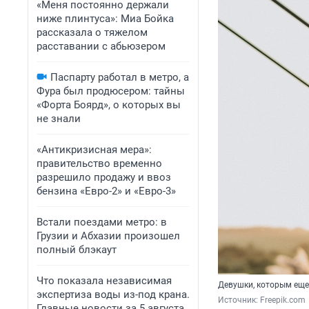
«Меня постоянно держали
ниже плинтуса»: Миа Бойка
рассказала о тяжелом
расставании с абьюзером
Паспарту работал в метро, а
Фура был продюсером: тайны
«Форта Боярд», о которых вы
не знали
«Антикризисная мера»:
правительство временно
разрешило продажу и ввоз
бензина «Евро-2» и «Евро-3»
Встали поездами метро: в
Грузии и Абхазии произошел
полный блэкаут
Что показала независимая
Девушки, которым еще 
экспертиза воды из-под крана.
Источник: 
Freepik.com
Главные новости за 5 августа