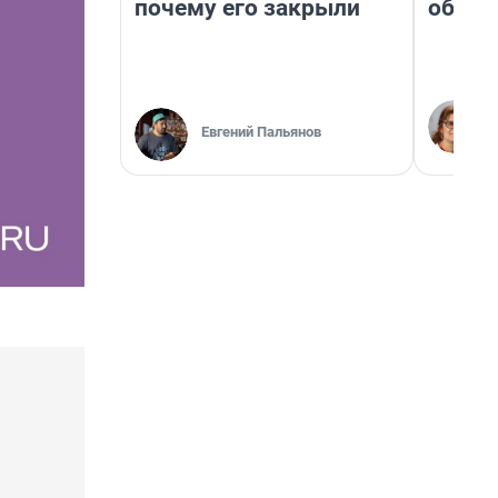
почему его закрыли
обнар
Евгений Пальянов