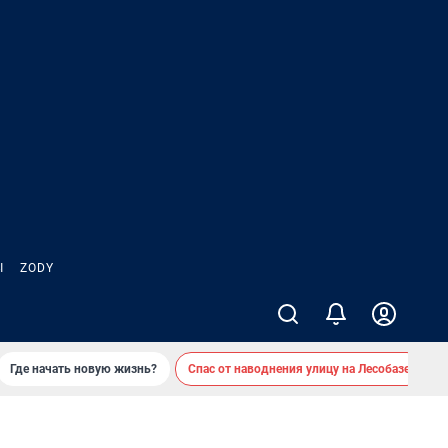
Ы
ZODY
Где начать новую жизнь?
Спас от наводнения улицу на Лесобазе
Д