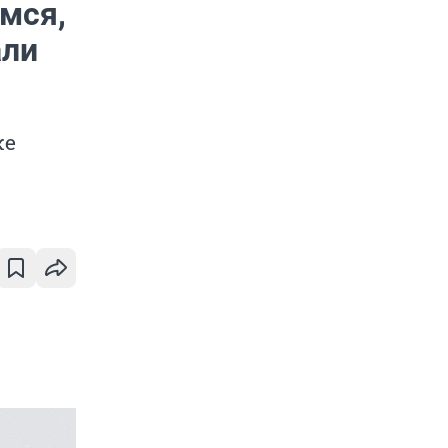
мся,
али
же