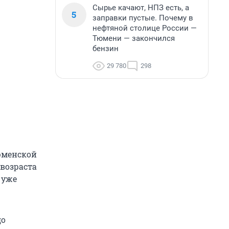
Сырье качают, НПЗ есть, а
5
заправки пустые. Почему в
нефтяной столице России —
Тюмени — закончился
бензин
29 780
298
юменской
 возраста
 уже
до