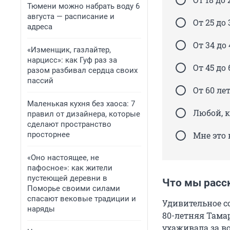
Тюмени можно набрать воду 6
августа — расписание и
От 25 до 
адреса
От 34 до 
«Изменщик, газлайтер,
нарцисс»: как Гуф раз за
От 45 до 
разом разбивал сердца своих
пассий
От 60 ле
Маленькая кухня без хаоса: 7
Любой, к
правил от дизайнера, которые
сделают пространство
просторнее
Мне это 
«Оно настоящее, не
пафосное»: как жители
пустеющей деревни в
Что мы расс
Поморье своими силами
спасают вековые традиции и
Удивительное с
наряды
80-летняя Тама
ухаживала за в