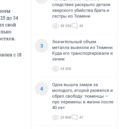
следствие раскрыло детали
зверского убийства брата и
своем
сестры из Тюмени
25 до 34
ил свой
38 354
43
ально
стков.
Значительный объем
3
металла вывезли из Тюмени.
Куда его транспортировали и
влен с 18
зачем
34 306
Одна вышла замуж за
4
молодого, второй развелся и
обрел свободу: тюменцы —
про перемены в жизни после
40 лет
29 868
47