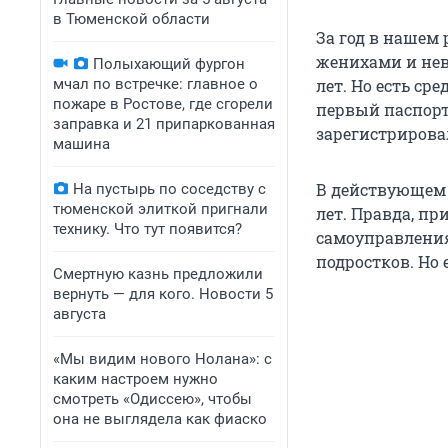
в Тюменской области
За год в нашем 
женихами и нев
Полыхающий фургон
мчал по встречке: главное о
лет. Но есть ср
пожаре в Ростове, где сгорели
первый паспорт
заправка и 21 припаркованная
зарегистрирова
машина
В действующем 
На пустырь по соседству с
тюменской элиткой пригнали
лет. Правда, п
технику. Что тут появится?
самоуправления
подростков. Но 
Смертную казнь предложили
вернуть — для кого. Новости 5
августа
«Мы видим нового Нолана»: с
каким настроем нужно
смотреть «Одиссею», чтобы
она не выглядела как фиаско