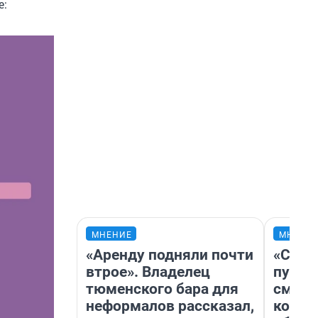
е:
МНЕНИЕ
МНЕНИ
«Аренду подняли почти
«Спут
втрое». Владелец
пургу»
тюменского бара для
смерт
неформалов рассказал,
котор