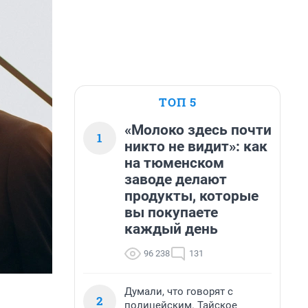
ТОП 5
«Молоко здесь почти
1
никто не видит»: как
на тюменском
заводе делают
продукты, которые
вы покупаете
каждый день
96 238
131
Думали, что говорят с
2
полицейским. Тайское