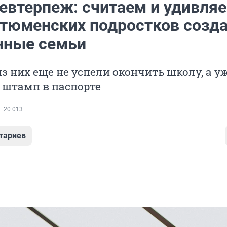
евтерпеж: считаем и удивляе
 тюменских подростков созд
нные семьи
з них еще не успели окончить школу, а у
 штамп в паспорте
20 013
тариев