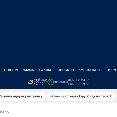
ТЕЛЕПРОГРАММА
АФИША
ГОРОСКОП
КУРСЫ ВАЛЮТ
ИГР
USD 80,93
СЕЙЧАС
0
ПРОБКИ
+21°C
EUR 93,19
бменяла однушку на трешку
Новый мост через Туру. Когда построят?
ФИКА