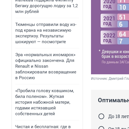
Ивлеева подарила Филиппу
Бегаку дорогущую лодку за 1,2
млн рублей
Тюменцы отправили воду из-
под крана на независимую
экспертизу. Результаты
шокируют — посмотрите
Эра «нормальных иномарок»
официально закончена. Для
Renault и Nissan
заблокировали возвращение
в Россию
Источник: 
Дмитрий Гл
«Пробила голову ковшиком,
била поленом». Жуткая
Оптимальн
история набожной матери,
годами истязавшей
собственных детей
До 18 лет
Чистая и бесплатная: где в
От 18 до 