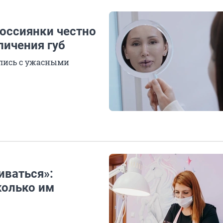
россиянки честно
личения губ
улись с ужасными
иваться»:
колько им