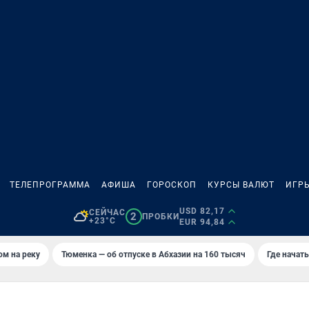
ТЕЛЕПРОГРАММА
АФИША
ГОРОСКОП
КУРСЫ ВАЛЮТ
ИГР
USD 82,17
СЕЙЧАС
2
ПРОБКИ
+23°C
EUR 94,84
ом на реку
Тюменка — об отпуске в Абхазии на 160 тысяч
Где начат