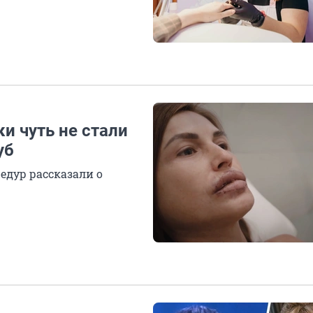
ки чуть не стали
уб
дур рассказали о