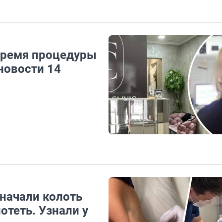
время процедуры
новости 14
 начали колоть
отеть. Узнали у