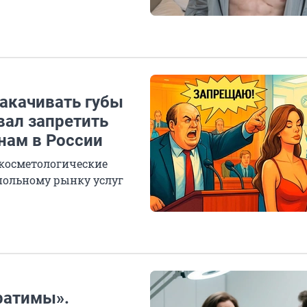
накачивать губы
вал запретить
нам в России
 косметологические
польному рынку услуг
ратимы».