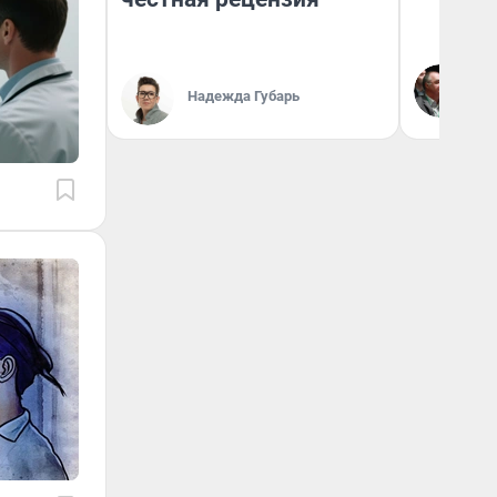
Ол
Бл
Надежда Губарь
вл
би