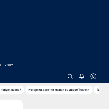
Ы
ZODY
ь новую жизнь?
Испортил десятки машин во дворе Тюмени
Где взя