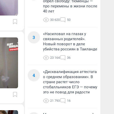
обрел свободу: тюменцы —
про перемены в жизни после
40 лет
30 620
50
«Насиловал на глазах у
3
связанных родителей».
Новый поворот в деле
убийства россиян в Таиланде
23 164
36
«Дисквалификация аттестата
4
о среднем образовании». В
стране растет число
стобалльников ЕГЭ — почему
это не повод для радости
21 793
16