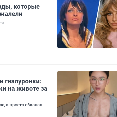
езды, которые
ожалели
ся
и гиалуронки:
ки на животе за
е, а просто обколол