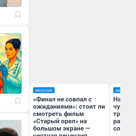
МНЕНИЕ
МНЕНИЕ
«Финал не совпал с
Наслед
ожиданиями»: стоит ли
чудом 
смотреть фильм
трансп
«Старый орел» на
разнес
большом экране —
советс
честная рецензия