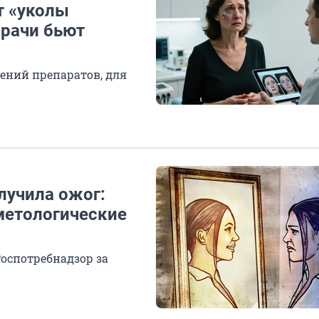
т «уколы
врачи бьют
ений препаратов, для
лучила ожог:
метологические
оспотребнадзор за