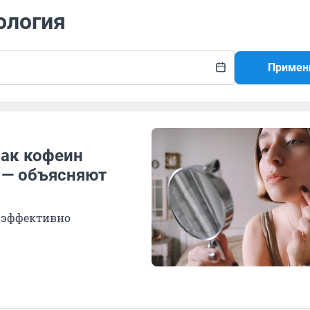
ология
Примен
как кофеин
й — объясняют
е эффективно