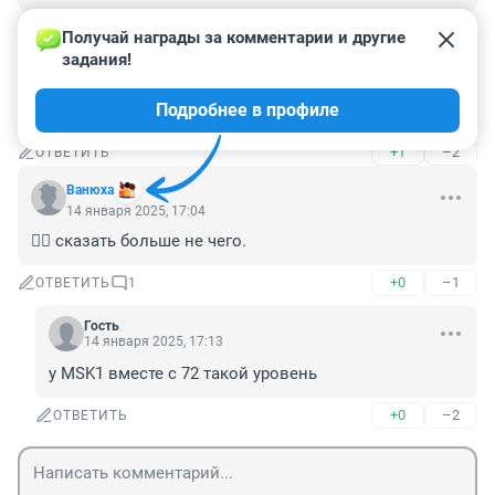
+1
–3
ОТВЕТИТЬ
Получай награды за комментарии и другие 
задания!
Гость
14 января 2025, 17:06
Подробнее в профиле
Галиев рекламирует
+1
–2
ОТВЕТИТЬ
Вaнюхa
14 января 2025, 17:04
🤦‍♂️ сказать больше не чего.
+0
–1
ОТВЕТИТЬ
1
Гость
14 января 2025, 17:13
у MSK1 вместе с 72 такой уровень
+0
–2
ОТВЕТИТЬ