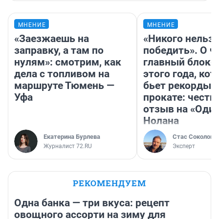
МНЕНИЕ
МНЕНИЕ
«Заезжаешь на
«Никого нельз
заправку, а там по
победить». О ч
нулям»: смотрим, как
главный блокб
дела с топливом на
этого года, ко
маршруте Тюмень —
бьет рекорды 
Уфа
прокате: честн
отзыв на «Оди
Нолана
Екатерина Бурлева
Стас Соколов
Журналист 72.RU
Эксперт
РЕКОМЕНДУЕМ
Одна банка — три вкуса: рецепт
овощного ассорти на зиму для