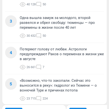
40 128
50
Одна вышла замуж за молодого, второй
3
развелся и обрел свободу: тюменцы — про
перемены в жизни после 40 лет
30 432
50
Потеряют голову от любви. Астрологи
4
предупреждают Раков о переменах в жизни уже
в августе
26 661
7
«Возможно, что-то закопали. Сейчас это
5
выносится в реку»: гидролог из Тюмени — о
вонючей Туре и причинах потопа
23 715
224