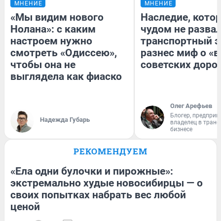
МНЕНИЕ
МНЕНИЕ
«Мы видим нового
Наследие, кото
Нолана»: с каким
чудом не разва
настроем нужно
транспортный э
смотреть «Одиссею»,
разнес миф о «
чтобы она не
советских доро
выглядела как фиаско
Олег Арефьев
Блогер, предприн
Надежда Губарь
владелец в тран
бизнесе
РЕКОМЕНДУЕМ
«Ела одни булочки и пирожные»:
экстремально худые новосибирцы — о
своих попытках набрать вес любой
ценой