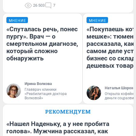
26 503
7
МНЕНИЕ
МНЕНИЕ
«Спуталась речь, понес
«Покупаешь кот
пургу». Врач — о
мешке»: тюмен
смертельном диагнозе,
рассказала, как
который сложно
самом деле уст
обнаружить
бизнес со скла
дешевых товар
Ирина Волкова
Наталья Шорохо
Главврач клиники
«Реабилитация доктора
Открыла кофейну
Волковой»
деньги соцразви
РЕКОМЕНДУЕМ
«Нашел Наденьку, а у нее пробита
голова». Мужчина рассказал, как