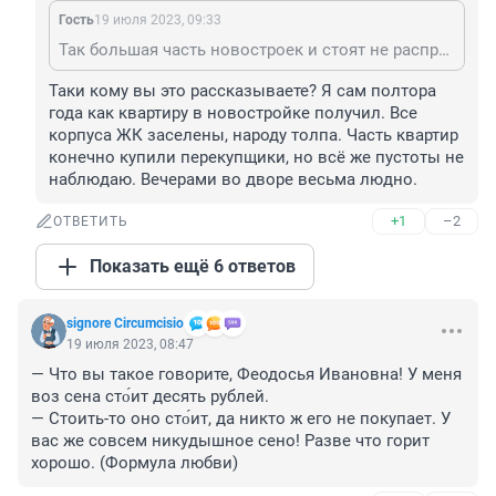
Гость
19 июля 2023, 09:33
Так большая часть новостроек и стоят не распроданные. Эта статья - жест отчаяния риэлторов и застройщиков, попытка напугать, что завтра будет дороже, бегите покупать сейчас.
Таки кому вы это рассказываете? Я сам полтора 
года как квартиру в новостройке получил. Все 
корпуса ЖК заселены, народу толпа. Часть квартир 
конечно купили перекупщики, но всё же пустоты не 
наблюдаю. Вечерами во дворе весьма людно.
+1
–2
ОТВЕТИТЬ
Показать ещё 6 ответов
signore Сircumcisio
19 июля 2023, 08:47
— Что вы такое говорите, Феодосья Ивановна! У меня 
воз сена сто́ит десять рублей.

— Стоить-то оно сто́ит, да никто ж его не покупает. У 
вас же совсем никудышное сено! Разве что горит 
хорошо. (Формула любви)