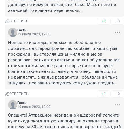
доллару, но кому он нужен, этот бакс! Мы от него не 
зависим! По крайней мере пенсия...
+2
–0
ОТВЕТИТЬ
Гость
19 июля 2023, 12:00
Новые то квартиры в домах не обоснованно 
дорогие...а в старом фонде так вообще ...люди с ума 
посходили...выставляя цены миллионные за 
развалюхи...хоть автор статьи и пишет об увеличение 
стоимости жилья все равно старье ни кто не будет 
брать за такие деньги....ещё и в ипотеку....ещё долги 
не выплатят...а жилье развалится...объявлений тьма 
тьмущая...все равно торгуются кому нужно продать...
+1
–0
ОТВЕТИТЬ
Гость
19 июля 2023, 12:00
Спешите! Аттракцион невиданной щедрости! Успейте 
купить однокомнатную квартиру на окраине города в 
ипотеку на 30 лет всего лишь за ползарплаты каждый 