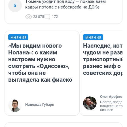
Тюмень уходит под воду — показываем
5
кадры потопа с небоскреба на ДОКе
23 875
172
МНЕНИЕ
МНЕНИЕ
«Мы видим нового
Наследие, кото
Нолана»: с каким
чудом не разва
настроем нужно
транспортный 
смотреть «Одиссею»,
разнес миф о 
чтобы она не
советских доро
выглядела как фиаско
Олег Арефьев
Блогер, предпри
Надежда Губарь
владелец в тра
бизнесе