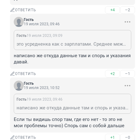
+4
–2
ОТВЕТИТЬ
Гость
19 июля 2023, 09:46
Гость
19 июля 2023, 09:09
это усредненка как с зарплатами. Среднее между ценой в центре города и в поселке в 80 км от города. Плюс почему вам должны продавать по себестоимости? Надо по себестоимости - покупай бетон, кирпич, профнастил и вперед, своими ручками.
написано же откуда данные там и спорь и указания 
давай.
+2
–1
ОТВЕТИТЬ
Гость
19 июля 2023, 10:52
Гость
19 июля 2023, 09:46
написано же откуда данные там и спорь и указания давай.
Если ты видишь спор там, где его нет - то это не 
мои проблемы точно) Спорь сам с собой дальше
+1
–0
ОТВЕТИТЬ