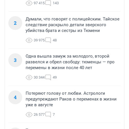
97 415
143
Думали, что говорят с полицейским. Тайское
2
следствие раскрыло детали зверского
убийства брата и сестры из Тюмени
39 975
48
Одна вышла замуж за молодого, второй
3
развелся и обрел свободу: тюменцы — про
перемены в жизни после 40 лет
30 344
49
Потеряют голову от любви. Астрологи
4
предупреждают Раков о переменах в жизни
уже в августе
26 577
7