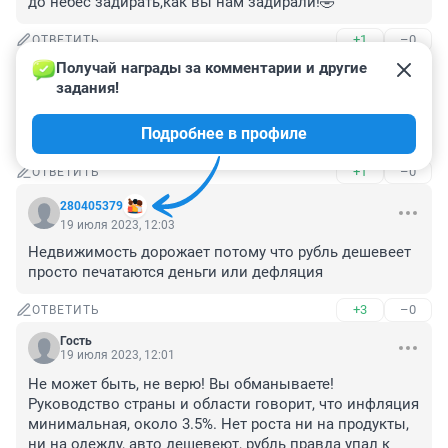
до небес задирать,как вы нам задирали!🤣
+1
–0
ОТВЕТИТЬ
Получай награды за комментарии и другие 
Гость
19 июля 2023, 12:06
задания!
Покупают и покупают - ипотеки ведь хочетсо, лет на 
Подробнее в профиле
30.
+1
–0
ОТВЕТИТЬ
280405379
19 июля 2023, 12:03
Недвижимость дорожает потому что рубль дешевеет 
просто печатаются деньги или дефляция
+3
–0
ОТВЕТИТЬ
Гость
19 июля 2023, 12:01
Не может быть, не верю! Вы обманываете! 

Руководство страны и области говорит, что инфляция 
минимальная, около 3.5%. Нет роста ни на продукты, 
ни на одежду, авто дешевеют, рубль правда упал к 