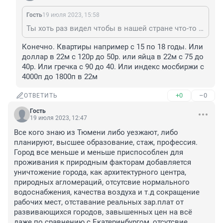
Гость
19 июля 2023, 15:58
Ты хоть раз видел чтобы в нашей стране что-то дешевело?
Конечно. Квартиры например с 15 по 18 годы. Или 
доллар в 22м с 120р до 50р. или яйца в 22м с 75 до 
40р. Или гречка с 90 до 40. Или индекс мосбиржи с 
4000п до 1800п в 22м
+0
–0
ОТВЕТИТЬ
Гость
19 июля 2023, 12:47
Все кого знаю из Тюмени либо уезжают, либо 
планируют, высшее образование, стаж, профессия. 
Город все меньше и меньше приспособлен для 
проживания к природным факторам добавляется 
уничтожение города, как архитектурного центра, 
природных агломераций, отсутсвие нормального 
водоснабжения, качества воздуха и т.д сокращение 
рабочих мест, отставание реальных зар.плат от 
развивающихся городов, завышенных цен на всё 
даже по сравнению с Екатеринбургом, отсутсвие 