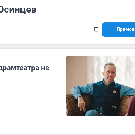
 Осинцев
Примен
драмтеатра не