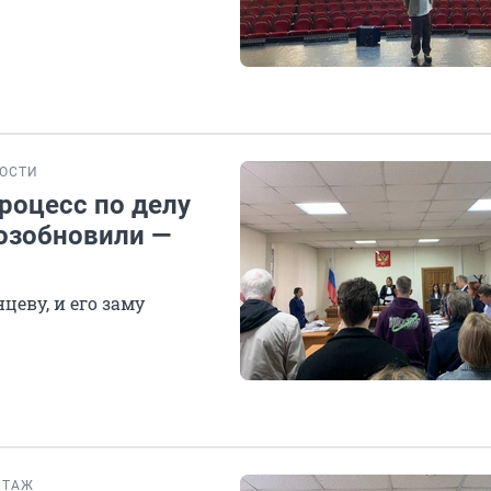
ОСТИ
процесс по делу
озобновили —
цеву, и его заму
РТАЖ