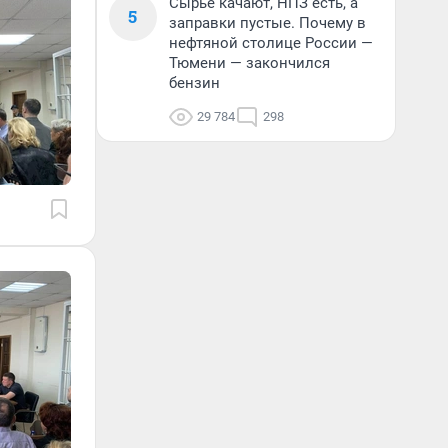
Сырье качают, НПЗ есть, а
5
заправки пустые. Почему в
нефтяной столице России —
Тюмени — закончился
бензин
29 784
298