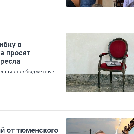
ибку в
ра просят
кресла
+ миллионов бюджетных
ый от тюменского