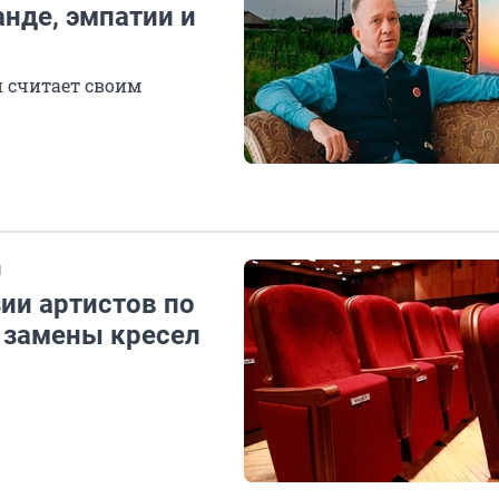
анде, эмпатии и
й считает своим
И
ии артистов по
и замены кресел