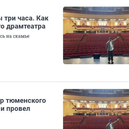
 три часа. Как
го драмтеатра
сь на скамье
ор тюменского
 и провел