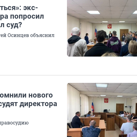
ься»: экс-
ра попросил
л суд?
гей Осинцев объяснил
помнили нового
судят директора
 правосудию