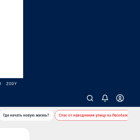
Ы
ZODY
Где начать новую жизнь?
Спас от наводнения улицу на Лесобазе
Д