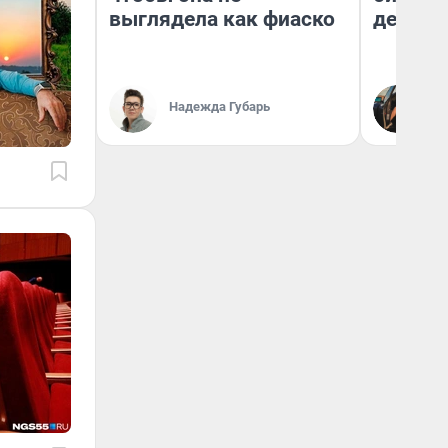
выглядела как фиаско
дешевы
На
Надежда Губарь
От
де