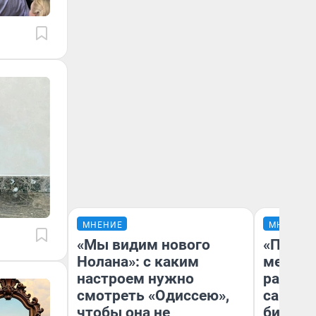
МНЕНИЕ
МНЕНИЕ
«Мы видим нового
«Покуп
Нолана»: с каким
мешке»
настроем нужно
рассказ
смотреть «Одиссею»,
самом 
чтобы она не
бизнес