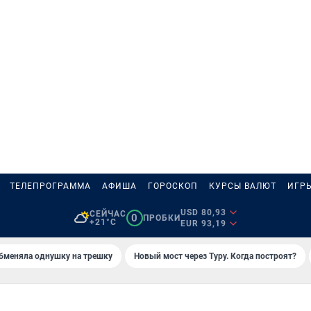
ТЕЛЕПРОГРАММА
АФИША
ГОРОСКОП
КУРСЫ ВАЛЮТ
ИГР
USD 80,93
СЕЙЧАС
0
ПРОБКИ
+21°C
EUR 93,19
бменяла однушку на трешку
Новый мост через Туру. Когда построят?