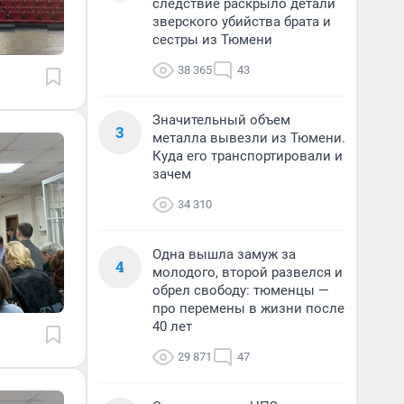
следствие раскрыло детали
зверского убийства брата и
сестры из Тюмени
38 365
43
Значительный объем
3
металла вывезли из Тюмени.
Куда его транспортировали и
зачем
34 310
Одна вышла замуж за
4
молодого, второй развелся и
обрел свободу: тюменцы —
про перемены в жизни после
40 лет
29 871
47