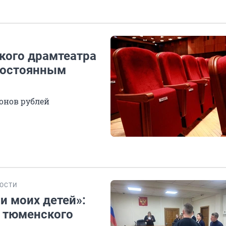
кого драмтеатра
постоянным
онов рублей
ОСТИ
и моих детей»:
м тюменского