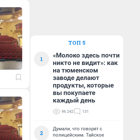
ТОП 5
«Молоко здесь почти
1
никто не видит»: как
на тюменском
заводе делают
продукты, которые
вы покупаете
каждый день
96 242
131
Думали, что говорят с
2
полицейским. Тайское