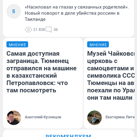
«Насиловал на глазах у связанных родителей».
5
Новый поворот в деле убийства россиян в
Таиланде
21 838
36
МНЕНИЕ
МНЕНИЕ
Самая доступная
Музей Чайковск
заграница. Тюменец
церковь с
отправился на машине
самоцветами и 
в казахстанский
символика СССР
Петропавловск: что
Тюменцы на ав
там посмотреть
поехали по Урал
они там нашли
Анатолий Кузнецов
Екатерина Литк
РЕКОМЕНДУЕМ