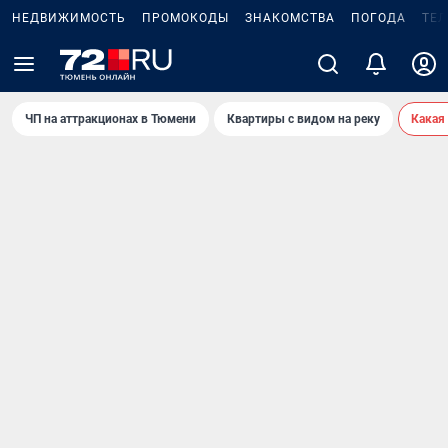
НЕДВИЖИМОСТЬ
ПРОМОКОДЫ
ЗНАКОМСТВА
ПОГОДА
ТЕ
ЧП на аттракционах в Тюмени
Квартиры с видом на реку
Какая