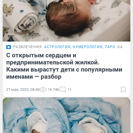
РАЗВЛЕЧЕНИЯ
АСТРОЛОГИЯ, НУМЕРОЛОГИЯ, ТАРО
КАРТО
С открытым сердцем и
предпринимательской жилкой.
Какими вырастут дети с популярными
именами — разбор
21 мая, 2023, 08:40
16 746
11