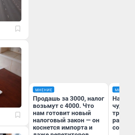
МНЕНИЕ
МНЕНИЕ
Продашь за 3000, налог
Наслед
возьмут с 4000. Что
чудом 
нам готовит новый
трансп
налоговый закон — он
разнес
коснется импорта и
советс
даже репетиторов