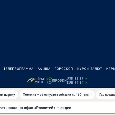
ТЕЛЕПРОГРАММА
АФИША
ГОРОСКОП
КУРСЫ ВАЛЮТ
ИГР
USD 82,17
СЕЙЧАС
2
ПРОБКИ
+23°C
EUR 94,84
ом на реку
Тюменка — об отпуске в Абхазии на 160 тысяч
Где начат
ат напал на офис «Россетей» — видео