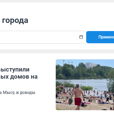
 города
Примен
выступили
ных домов на
 Мысу, и доводы