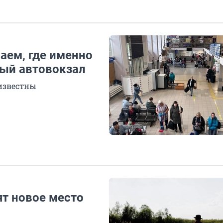
аем, где именно
ый автовокзал
еизвестны
ят новое место