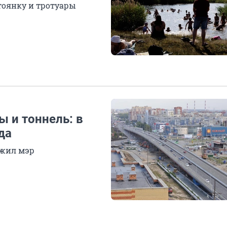
тоянку и тротуары
 и тоннель: в
да
ожил мэр