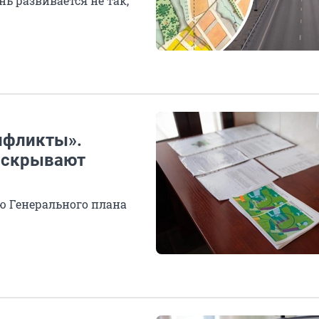
ь развивается не так,
нфликты».
й скрывают
ю Генерального плана