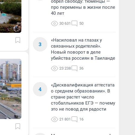
обрел свободу: тюменцы —
про перемены в жизни после
40 лет
30 631
50
«Насиловал на глазах у
3
связанных родителей».
Новый поворот в деле
убийства россиян в Таиланде
23 238
36
«Дисквалификация аттестата
4
о среднем образовании». В
стране растет число
стобалльников ЕГЭ — почему
это не повод для радости
21 801
16