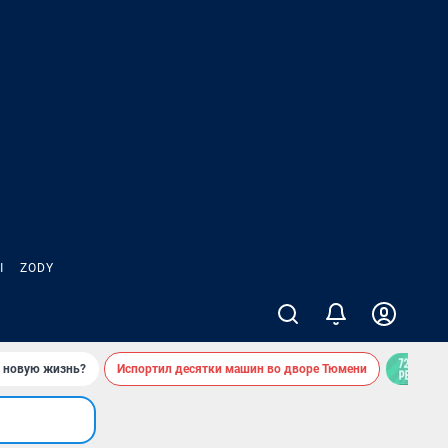
Ы
ZODY
ь новую жизнь?
Испортил десятки машин во дворе Тюмени