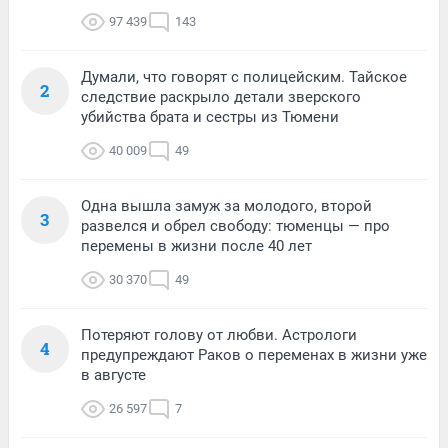
97 439
143
Думали, что говорят с полицейским. Тайское
2
следствие раскрыло детали зверского
убийства брата и сестры из Тюмени
40 009
49
Одна вышла замуж за молодого, второй
3
развелся и обрел свободу: тюменцы — про
перемены в жизни после 40 лет
30 370
49
Потеряют голову от любви. Астрологи
4
предупреждают Раков о переменах в жизни уже
в августе
26 597
7