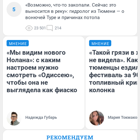
«Возможно, что-то закопали. Сейчас это
5
выносится в реку»: гидролог из Тюмени — о
вонючей Туре и причинах потопа
23 501
214
МНЕНИЕ
МНЕНИЕ
«Мы видим нового
«Такой грязи в 
Нолана»: с каким
не видела». Как
настроем нужно
тюменцы ездил
смотреть «Одиссею»,
фестиваль за 90
чтобы она не
топливный криз
выглядела как фиаско
колонка
Надежда Губарь
Мария Токмаков
РЕКОМЕНДУЕМ