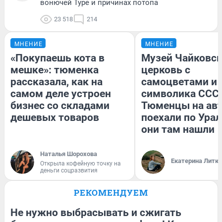
вонючей Туре и причинах потопа
23 518
214
МНЕНИЕ
МНЕНИЕ
«Покупаешь кота в
Музей Чайковск
мешке»: тюменка
церковь с
рассказала, как на
самоцветами и 
самом деле устроен
символика СССР
бизнес со складами
Тюменцы на ав
дешевых товаров
поехали по Урал
они там нашли
Наталья Шорохова
Екатерина Литк
Открыла кофейную точку на
деньги соцразвития
РЕКОМЕНДУЕМ
Не нужно выбрасывать и сжигать