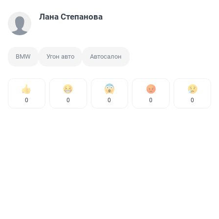
Лана Степанова
BMW
Угон авто
Автосалон
0
0
0
0
0