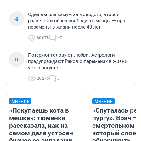
Одна вышла замуж за молодого, второй
4
развелся и обрел свободу: тюменцы — про
перемены в жизни после 40 лет
30 078
47
Потеряют голову от любви. Астрологи
5
предупреждают Раков о переменах в жизни
уже в августе
26 275
7
МНЕНИЕ
МНЕНИЕ
«Покупаешь кота в
«Спуталась реч
мешке»: тюменка
пургу». Врач — 
рассказала, как на
смертельном д
самом деле устроен
который слож
бизнес со складами
обнаружить