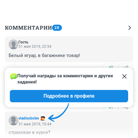
КОММЕНТАРИИ
28
Гость
31 мая 2019, 22:54
Белый ягуар, в багажнике товар!
+0
–0
Получай награды за комментарии и другие 
Гость
31 мая 2019, 11:06
задания!
На что только не идут застройщики что бы 
Подробнее в профиле
пропиариться))
+1
–0
vladisobolev
31 мая 2019, 10:44
страховая в курсе?