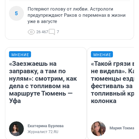
Потеряют голову от любви. Астрологи
5
предупреждают Раков о переменах в жизни
уже в августе
26 467
7
МНЕНИЕ
МНЕНИЕ
«Заезжаешь на
«Такой грязи в
заправку, а там по
не видела». Ка
нулям»: смотрим, как
тюменцы ездил
дела с топливом на
фестиваль за 9
маршруте Тюмень —
топливный кри
Уфа
колонка
Екатерина Бурлева
Мария Токмако
Журналист 72.RU