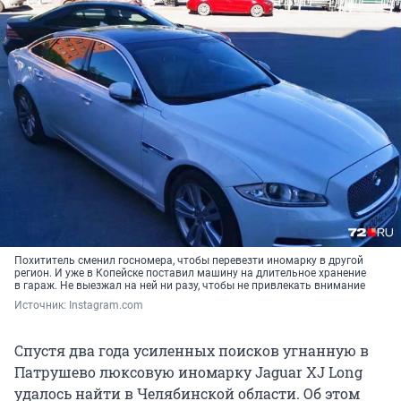
Похититель сменил госномера, чтобы перевезти иномарку в другой
регион. И уже в Копейске поставил машину на длительное хранение
в гараж. Не выезжал на ней ни разу, чтобы не привлекать внимание
Источник: 
Instagram.com
Спустя два года усиленных поисков угнанную в
Патрушево люксовую иномарку Jaguar XJ Long
удалось найти в Челябинской области. Об этом