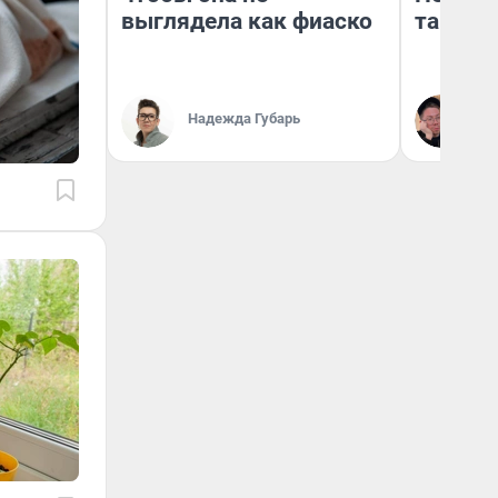
выглядела как фиаско
там по
Надежда Губарь
Ан