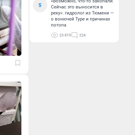
«Возможно, что-то закопали.
5
Сейчас это выносится в
реку»: гидролог из Тюмени —
о вонючей Туре и причинах
потопа
23 819
224