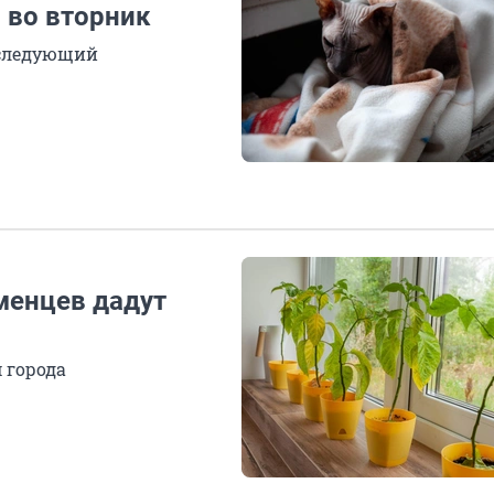
 во вторник
 следующий
менцев дадут
 города