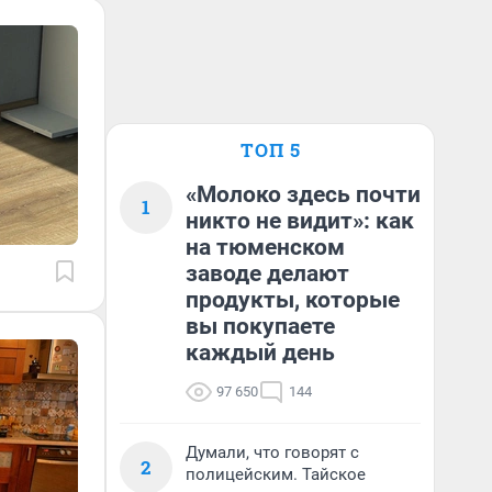
ТОП 5
«Молоко здесь почти
1
никто не видит»: как
на тюменском
заводе делают
продукты, которые
вы покупаете
каждый день
97 650
144
Думали, что говорят с
2
полицейским. Тайское