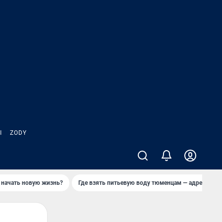
Ы
ZODY
 начать новую жизнь?
Где взять питьевую воду тюменцам — адреса