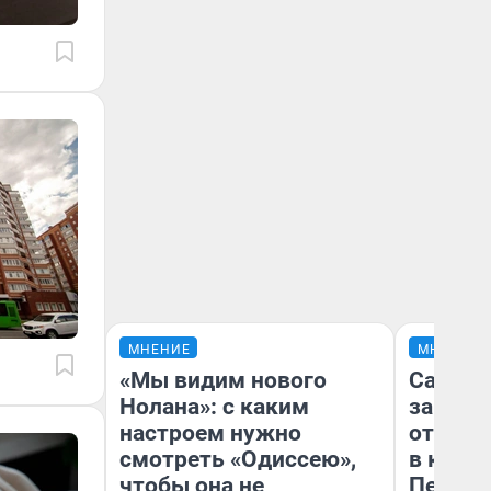
МНЕНИЕ
МНЕНИЕ
«Мы видим нового
Самая 
Нолана»: с каким
загран
настроем нужно
отправ
смотреть «Одиссею»,
в каза
чтобы она не
Петроп