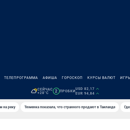
ТЕЛЕПРОГРАММА
АФИША
ГОРОСКОП
КУРСЫ ВАЛЮТ
ИГР
USD 82,17
СЕЙЧАС
2
ПРОБКИ
+28°C
EUR 94,84
м на реку
Тюменка показала, что странного продают в Таиланде
Где