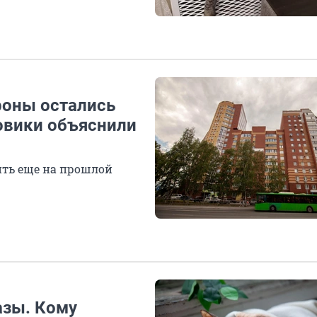
оны остались
ловики объяснили
ть еще на прошлой
азы. Кому