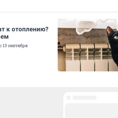
ат к отоплению?
ием
 13 сентября