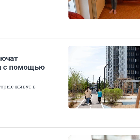
лючат
ка с помощью
торые живут в