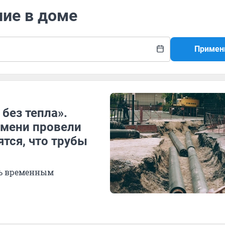
ние в доме
Примен
без тепла».
юмени провели
ятся, что трубы
ть временным