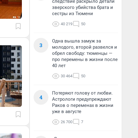
следствие раскрыло детали
зверского убийства брата и
сестры из Тюмени
40 219
50
Одна вышла замуж за
3
молодого, второй развелся и
обрел свободу: тюменцы —
про перемены в жизни после
40 лет
30 464
50
Потеряют голову от любви.
4
Астрологи предупреждают
Раков о переменах в жизни
уже в августе
26 700
7