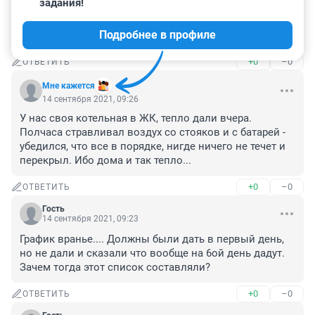
задания!
Зарека - на 18/09 по графику + 6 дней на раскачку и 
воздушные пробки, почему должны терпеть холод 
Подробнее в профиле
дома? Включайте всех с 13
+0
–0
ОТВЕТИТЬ
Мне кaжется
14 сентября 2021, 09:26
У нас своя котельная в ЖК, тепло дали вчера. 
Полчаса стравливал воздух со стояков и с батарей - 
убедился, что все в порядке, нигде ничего не течет и 
перекрыл. Ибо дома и так тепло...
+0
–0
ОТВЕТИТЬ
Гость
14 сентября 2021, 09:23
График вранье.... Должны были дать в первый день, 
но не дали и сказали что вообще на 6ой день дадут. 
Зачем тогда этот список составляли?
+0
–0
ОТВЕТИТЬ