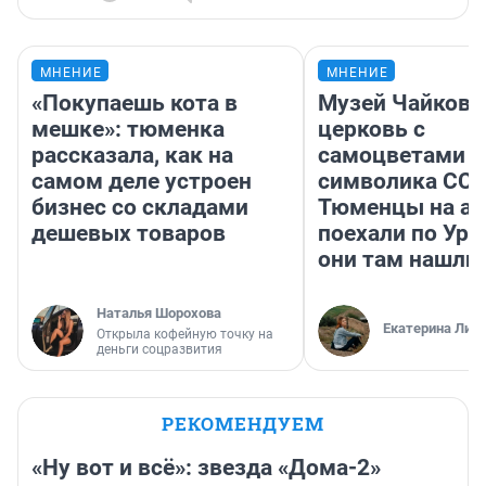
МНЕНИЕ
МНЕНИЕ
«Покупаешь кота в
Музей Чайковс
мешке»: тюменка
церковь с
рассказала, как на
самоцветами и
самом деле устроен
символика ССС
бизнес со складами
Тюменцы на ав
дешевых товаров
поехали по Ура
они там нашли
Наталья Шорохова
Екатерина Лит
Открыла кофейную точку на
деньги соцразвития
РЕКОМЕНДУЕМ
«Ну вот и всё»: звезда «Дома-2»