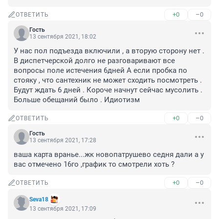
+0
–0
ОТВЕТИТЬ
Гость
13 сентября 2021, 18:02
У нас пол подъезда включили , а вторую сторону нет . 
В диспетчерской долго не разговаривают все 
вопросы поле истечения 6дней А если пробка по 
стояку , что сантехник не может сходить посмотреть . 
Будут ждать 6 дней . Короче начнут сейчас мусолить . 
Больше обещаний было . Идиотизм
+0
–0
ОТВЕТИТЬ
Гость
13 сентября 2021, 17:28
ваша карта вранье...жк новопатрушево седня дали а у 
вас отмечено 16го ,график то смотрели хоть ?
+0
–0
ОТВЕТИТЬ
Seva18
13 сентября 2021, 17:09