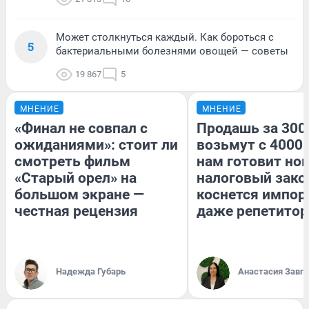
Может столкнуться каждый. Как бороться с
5
бактериальными болезнями овощей — советы
19 867
5
МНЕНИЕ
МНЕНИЕ
«Финал не совпал с
Продашь за 3000
ожиданиями»: стоит ли
возьмут с 4000.
смотреть фильм
нам готовит но
«Старый орел» на
налоговый зако
большом экране —
коснется импор
честная рецензия
даже репетитор
Надежда Губарь
Анастасия Завг