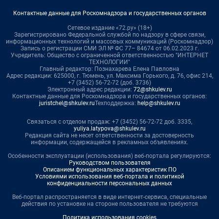
Контактные данные для Роскомнадзора и государственных органов
Сетевое издание «72.ру» (18+)
Зарегистрировано Федеральной службой по надзору в сфере связи,
информационных технологий и массовых коммуникаций (Роскомнадзор)
Запись о регистрации СМИ ЭЛ № ФС 77– 84674 от 06.02.2023 г.
Учредитель: Общество с ограниченной ответственностью "ИНТЕРНЕТ
ТЕХНОЛОГИИ"
Главный редактор: Познахарева Елена Павловна
Адрес редакции: 625000, г. Тюмень, ул. Максима Горького, д. 76, офис 214,
+7 (3452) 56-72-72 (доб. 3736)
Электронный адрес редакции:
72@shkulev.ru
Контактные данные для Роскомнадзора и государственных органов:
juristchel@shkulev.ru
Техподдержка:
help@shkulev.ru
Связаться с отделом продаж: +7 (3452) 56-72-72 доб. 3335,
yuliya.latypova@shkulev.ru
Редакция сайта не несет ответственности за достоверность
информации, содержащейся в рекламных объявлениях.
Особенности эксплуатации (использования) веб-портала регулируются:
Руководством пользователя
Описанием функциональных характеристик ПО
Условиями использования веб-портала и политикой
конфиденциальности персональных данных
Веб-портал распространяется в виде интернет-сервиса, специальные
действия по установке на стороне пользователя не требуются
Политика использования cookies