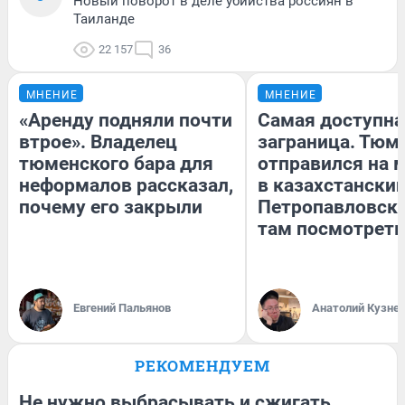
Новый поворот в деле убийства россиян в
Таиланде
22 157
36
МНЕНИЕ
МНЕНИЕ
«Аренду подняли почти
Самая доступна
втрое». Владелец
заграница. Тюм
тюменского бара для
отправился на 
неформалов рассказал,
в казахстански
почему его закрыли
Петропавловск:
там посмотреть
Евгений Пальянов
Анатолий Кузне
РЕКОМЕНДУЕМ
Не нужно выбрасывать и сжигать