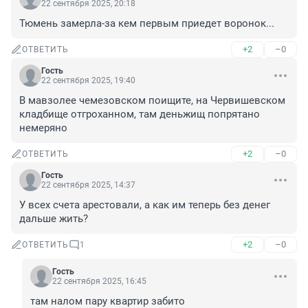
22 сентября 2025, 20:18
Тюмень замерла-за кем первым приедет воронок...
+2
–0
ОТВЕТИТЬ
Гость
22 сентября 2025, 19:40
В мавзолее чемезовском поищите, на Червишевском 
кладбище отгроханном, там деньжищ попрятано 
немеряно
+2
–0
ОТВЕТИТЬ
Гость
22 сентября 2025, 14:37
У всех счета арестовали, а как им теперь без денег 
дальше жить?
+2
–0
ОТВЕТИТЬ
1
Гость
22 сентября 2025, 16:45
там налом пару квартир забито