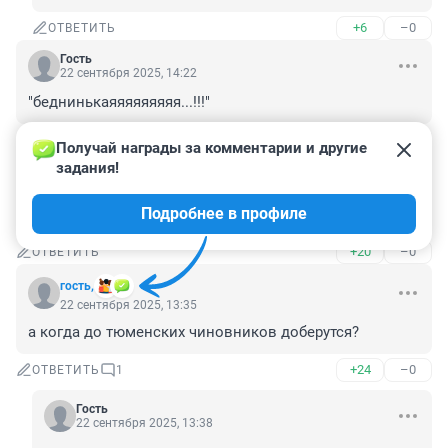
+6
–0
ОТВЕТИТЬ
Гость
22 сентября 2025, 14:22
"беднинькаяяяяяяяяя...!!!"
+7
–0
ОТВЕТИТЬ
Получай награды за комментарии и другие 
задания!
Гость
22 сентября 2025, 13:36
Подробнее в профиле
когда за Шевчиков возьмутся?
+20
–0
ОТВЕТИТЬ
гость,
22 сентября 2025, 13:35
а когда до тюменских чиновников доберутся?
+24
–0
ОТВЕТИТЬ
1
Гость
22 сентября 2025, 13:38