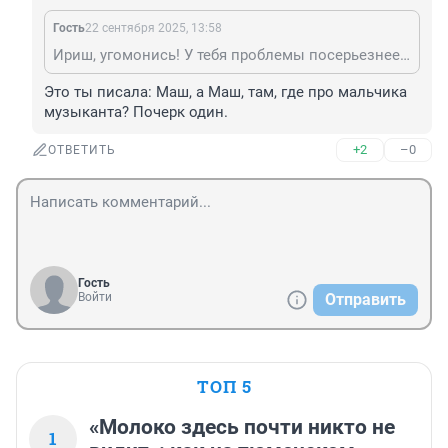
Гость
22 сентября 2025, 13:58
Ириш, угомонись! У тебя проблемы посерьезнее уже, а ты все пишешь, какая ты красавица ростом 1,5 метра.
Это ты писала: Маш, а Маш, там, где про мальчика 
музыканта? Почерк один.
+2
–0
ОТВЕТИТЬ
Гость
Войти
Отправить
ТОП 5
«Молоко здесь почти никто не
1