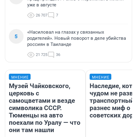
уже в августе
26 707
7
«Насиловал на глазах у связанных
5
родителей». Новый поворот в деле убийства
россиян в Таиланде
21 725
36
МНЕНИЕ
МНЕНИЕ
Музей Чайковского,
Наследие, кото
церковь с
чудом не разва
самоцветами и везде
транспортный 
символика СССР.
разнес миф о 
Тюменцы на авто
советских доро
поехали по Уралу — что
они там нашли