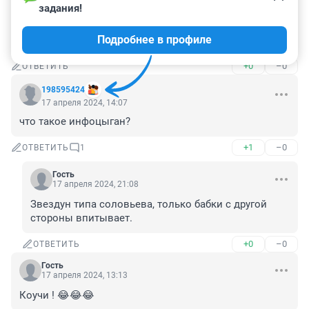
17 апреля 2024, 15:13
задания!
Илья, скажи Яне чтобы начинала паковать вам 
Подробнее в профиле
чемоданы .....
+0
–0
ОТВЕТИТЬ
198595424
17 апреля 2024, 14:07
что такое инфоцыган?
+1
–0
ОТВЕТИТЬ
1
Гость
17 апреля 2024, 21:08
Звездун типа соловьева, только бабки с другой 
стороны впитывает.
+0
–0
ОТВЕТИТЬ
Гость
17 апреля 2024, 13:13
Коучи ! 😂😂😂