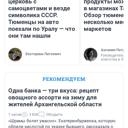
церковь с
продукты можн
самоцветами и везде
в магазинах Та
символика СССР.
Обзор тюменки
Тюменцы на авто
несколько мес
поехали по Уралу — что
маркетов
они там нашли
Аксиния Петро
Екатерина Литкевич
Руководитель м
агентства в Тю
РЕКОМЕНДУЕМ
Одна банка — три вкуса: рецепт
овощного ассорти на зиму для
жителей Архангельской области
7 часов
3 828
Обсудить
«Шрамы болят ужасно». Екатеринбурженка, которую
облили кислотой по указке бывшего, рассказала о