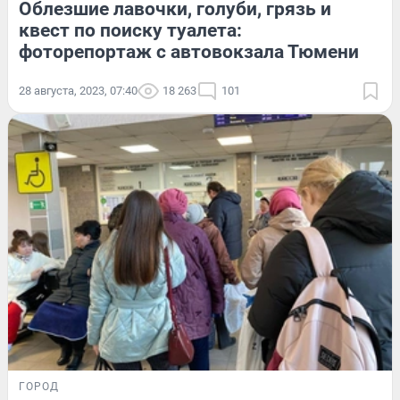
Облезшие лавочки, голуби, грязь и
квест по поиску туалета:
фоторепортаж с автовокзала Тюмени
28 августа, 2023, 07:40
18 263
101
ГОРОД