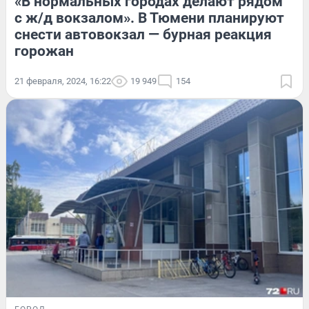
«В нормальных городах делают рядом
с ж/д вокзалом». В Тюмени планируют
снести автовокзал — бурная реакция
горожан
21 февраля, 2024, 16:22
19 949
154