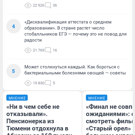
22 926
36
«Дисквалификация аттестата о среднем
4
образовании». В стране растет число
стобалльников ЕГЭ — почему это не повод для
радости
21 769
16
Может столкнуться каждый. Как бороться с
5
бактериальными болезнями овощей — советы
19 830
5
МНЕНИЕ
МНЕНИЕ
«Ни в чем себе не
«Финал не совпа
отказывали».
ожиданиями»: с
Пенсионерка из
смотреть филь
Тюмени отдохнула в
«Старый орел» 