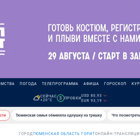
ОМСТВА
ПОГОДА
ТЕЛЕПРОГРАММА
АФИША
ГОРОСКОП
КУР
USD 80,93
СЕЙЧАС
3
ПРОБКИ
+20°C
EUR 93,19
сти
Тюменская семья обменяла однушку на трешку
Что посмотреть
ГОРОД
ТЮМЕНСКАЯ ОБЛАСТЬ ГОРИТ
ОНЛАЙН-ТРАНСЛЯЦИ