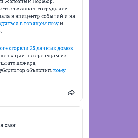
ни Железный Перебор,
есто съехались сотрудники
ала в эпицентр событий и на
одиться в горящем лесу
и
.
оге сгорели 25 дачных домов
пенсации погорельцам из
льтате пожара,
убернатор объяснил,
кому
я смог.