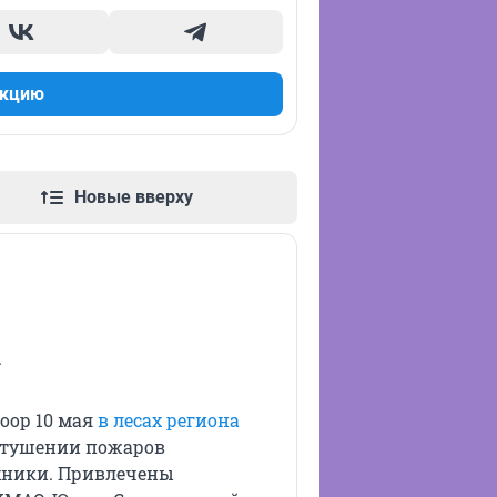
акцию
Новые вверху
.
оор 10 мая
в лесах региона
 тушении пожаров
ехники. Привлечены