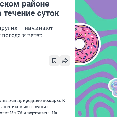
ском районе
 течение суток
 других — начинают
 погода и ветер
аняться природные пожары. К
антников из соседних
лет Ил-76 и вертолеты. На