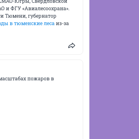
ХМАО-Югры, Свердловской
О и ФГУ «Авиалесоохрана».
ти Тюмени, губернатор
зды в тюменские леса
из-за
 масштабах пожаров в