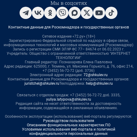
Мы в соцсетях
Контактные данные для Роскомнадзора и государственных органов
Сетевое издание «72.ру» (18+)
Зарегистрировано Федеральной службой по надзору в сфере связи,
информационных технологий и массовых коммуникаций (Роскомнадзор)
Запись о регистрации СМИ ЭЛ № ФС 77– 84674 от 06.02.2023 г.
Учредитель: Общество с ограниченной ответственностью "ИНТЕРНЕТ
ТЕХНОЛОГИИ"
Главный редактор: Познахарева Елена Павловна
Адрес редакции: 625000, г. Тюмень, ул. Максима Горького, д. 76, офис 214,
+7 (3452) 56-72-72 (доб. 3736)
Электронный адрес редакции:
72@shkulev.ru
Контактные данные для Роскомнадзора и государственных органов:
juristchel@shkulev.ru
Техподдержка:
help@shkulev.ru
Связаться с отделом продаж: +7 (3452) 56-72-72 доб. 3335,
yuliya.latypova@shkulev.ru
Редакция сайта не несет ответственности за достоверность
информации, содержащейся в рекламных объявлениях.
Особенности эксплуатации (использования) веб-портала регулируются:
Руководством пользователя
Описанием функциональных характеристик ПО
Условиями использования веб-портала и политикой
конфиденциальности персональных данных