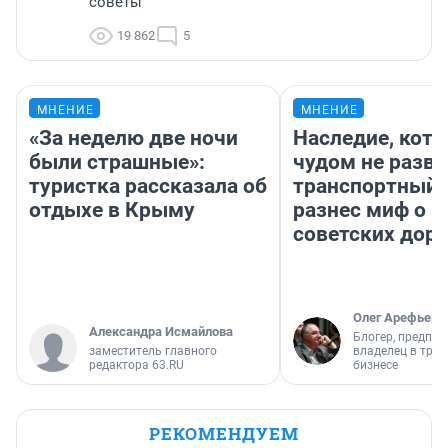
советы
19 862
5
МНЕНИЕ
МНЕНИЕ
«За неделю две ночи
Наследие, кото
были страшные»:
чудом не разва
туристка рассказала об
транспортный 
отдыхе в Крыму
разнес миф о 
советских доро
Олег Арефьев
Александра Исмайлова
Блогер, предпри
заместитель главного
владелец в тра
редактора 63.RU
бизнесе
РЕКОМЕНДУЕМ