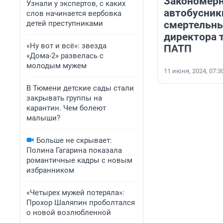
Закономерн
Узнали у экспертов, с каких
автобусник
слов начинается вербовка
детей преступниками
смертельны
директора 
«Ну вот и всё»: звезда
ПАТП
«Дома-2» развелась с
молодым мужем
11 июня, 2024, 07:3
В Тюмени детские сады стали
закрывать группы на
карантин. Чем болеют
малыши?
Больше не скрывает:
Полина Гагарина показала
романтичные кадры с новым
избранником
«Четырех мужей потеряла»:
Прохор Шаляпин проболтался
о новой возлюбленной