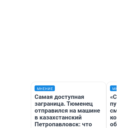
МНЕНИЕ
МНЕНИ
Самая доступная
«Спут
заграница. Тюменец
пургу»
отправился на машине
смерт
в казахстанский
котор
Петропавловск: что
обнар