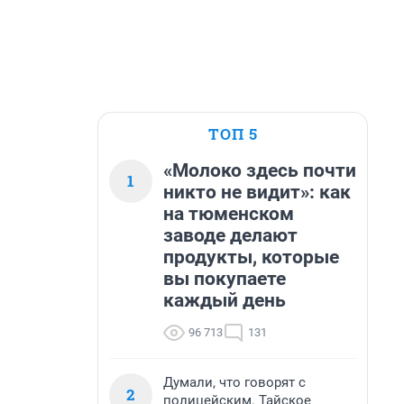
ТОП 5
«Молоко здесь почти
1
никто не видит»: как
на тюменском
заводе делают
продукты, которые
вы покупаете
каждый день
96 713
131
Думали, что говорят с
2
полицейским. Тайское