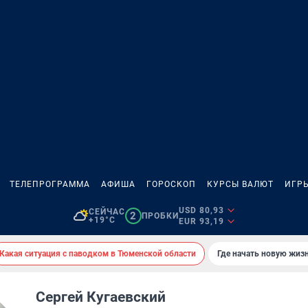
ТЕЛЕПРОГРАММА
АФИША
ГОРОСКОП
КУРСЫ ВАЛЮТ
ИГР
USD 80,93
СЕЙЧАС
2
ПРОБКИ
+19°C
EUR 93,19
Какая ситуация с паводком в Тюменской области
Где начать новую жиз
Сергей Кугаевский