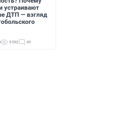
ость? Почему
и устраивают
е ДТП — взгляд
тобольского
0
9 092
49