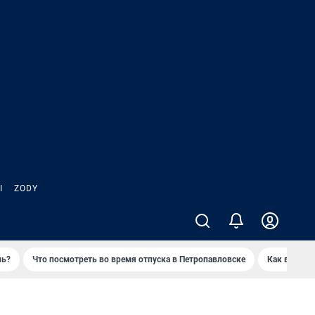
Ы
ZODY
нь?
Что посмотреть во время отпуска в Петропавловске
Как выжива