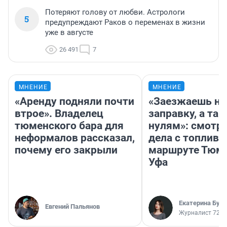
Потеряют голову от любви. Астрологи
5
предупреждают Раков о переменах в жизни
уже в августе
26 491
7
МНЕНИЕ
МНЕНИЕ
«Аренду подняли почти
«Заезжаешь на
втрое». Владелец
заправку, а там
тюменского бара для
нулям»: смотри
неформалов рассказал,
дела с топливо
почему его закрыли
маршруте Тюм
Уфа
Екатерина Бур
Евгений Пальянов
Журналист 72.R