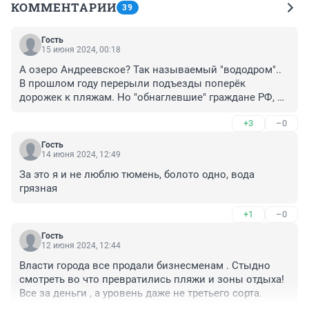
КОММЕНТАРИИ
39
Гость
15 июня 2024, 00:18
А озеро Андреевское? Так называемый "вододром".. 
В прошлом году перерыли подъезды поперёк 
дорожек к пляжам. Но "обнаглевшие" граждане РФ, 
желающие отдохнуть у этого прекрасного озера 
+3
–0
семьёй, с палаткой, лодкой, несколько дней, 
бесплатно (это уже вообще ужас), проторили 
Гость
объезды. В этом же году все подъезды перерыты 
14 июня 2024, 12:49
вдоль! Ладно земли обороны - туда нельзя, но ведь 
За это я и не люблю тюмень, болото одно, вода 
перекопана территория, принадлежащая 
грязная
Мальковскому МО. Чтобы ни у кого даже мысли не 
возникало выехать на несколько дней с семьёй (а у 
+1
–0
нас как раз очередной год семьи) поставить палатку, 
обустроить лагерь, кататься с детьми на лодке, 
Гость
12 июня 2024, 12:44
рыбачить.. Уважаемая редакция 72.ru, может проявите 
гражданскую позицию, напишите статью, в которой 
Власти города все продали бизнесменам . Стыдно 
доходчиво объясните гражданам, почему туда, где 
смотреть во что превратились пляжи и зоны отдыха! 
тюменцы отдыхали десятилетиями, добраться 
Все за деньги , а уровень даже не третьего сорта.
больше нельзя.. Про наконец-то открывшиеся пляжи 