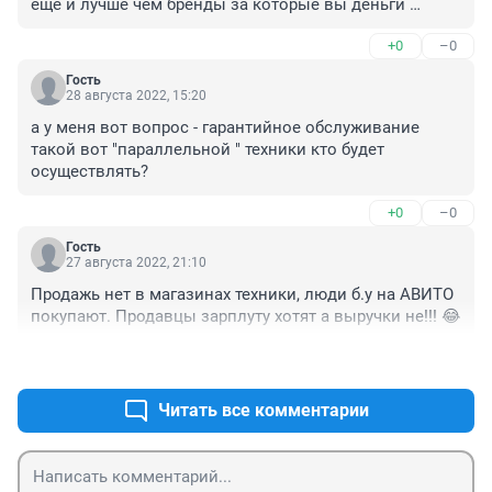
ещё и лучше чем бренды за которые вы деньги 
выкидывает ради своей значимости.А комерсы 
+0
–0
давно нас обманывают нет настоящих брендов как 
сумок ,одежды так и техники все подделка.Даже авто 
Гость
Германские за огромное бабло с дефектами 
28 августа 2022, 15:20
выпускают и заявленные сроки эксплуатации из за 
а у меня вот вопрос - гарантийное обслуживание 
не качественных деталей сплошной обман.Так что 
такой вот "параллельной " техники кто будет 
зачем нам с трудом и честно заработанные деньги 
осуществлять?
выкидывать на подделки .Пусть богачи 
обманываються ,они этому даже рады А нам качество 
+0
–0
важно не зависимо от бренда на века.Китайский 
Леран,Сиаоми и т д годами пользуемся и цена - 
Гость
27 августа 2022, 21:10
качество всегда на высоте.

.
Продажь нет в магазинах техники, люди б.у на АВИТО 
покупают. Продавцы зарплуту хотят а выручки не!!! 😂
+1
–0
Читать все комментарии