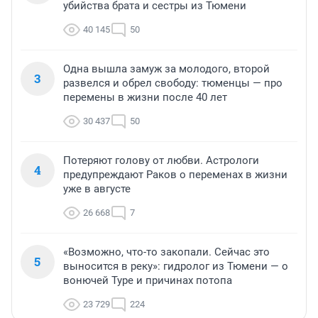
убийства брата и сестры из Тюмени
40 145
50
Одна вышла замуж за молодого, второй
3
развелся и обрел свободу: тюменцы — про
перемены в жизни после 40 лет
30 437
50
Потеряют голову от любви. Астрологи
4
предупреждают Раков о переменах в жизни
уже в августе
26 668
7
«Возможно, что-то закопали. Сейчас это
5
выносится в реку»: гидролог из Тюмени — о
вонючей Туре и причинах потопа
23 729
224