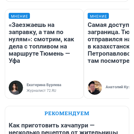
МНЕНИЕ
МНЕНИЕ
«Заезжаешь на
Самая доступн
заправку, а там по
заграница. Тю
нулям»: смотрим, как
отправился на
дела с топливом на
в казахстански
маршруте Тюмень —
Петропавловск
Уфа
там посмотрет
Екатерина Бурлева
Анатолий Кузн
Журналист 72.RU
РЕКОМЕНДУЕМ
Как приготовить хачапури —
несколько рецептов от жительницы