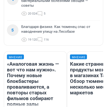
бактериальными болезнями овощей —
советы
20 024
5
Благодаря физике. Как тюменец спас от
5
наводнения улицу на Лесобазе
19 120
116
МНЕНИЕ
МНЕНИЕ
«Аналоговая жизнь —
Какие странны
вот что нам нужно».
продукты можн
Почему новые
в магазинах Та
блокбастеры
Обзор тюменки
проваливаются, а
несколько мес
повторы старых
маркетов
фильмов собирают
полные залы