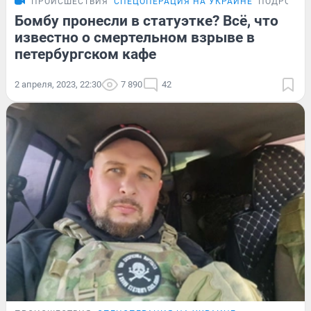
ПРОИСШЕСТВИЯ
СПЕЦОПЕРАЦИЯ НА УКРАИНЕ
ПОДРОБНО
Бомбу пронесли в статуэтке? Всё, что
известно о смертельном взрыве в
петербургском кафе
2 апреля, 2023, 22:30
7 890
42