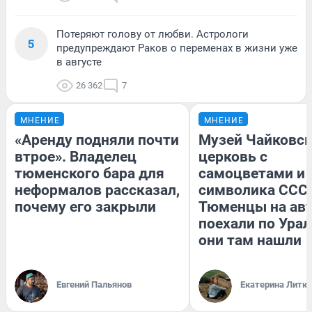
Потеряют голову от любви. Астрологи
5
предупреждают Раков о переменах в жизни уже
в августе
26 362
7
МНЕНИЕ
МНЕНИЕ
«Аренду подняли почти
Музей Чайковск
втрое». Владелец
церковь с
тюменского бара для
самоцветами и 
неформалов рассказал,
символика СССР
почему его закрыли
Тюменцы на ав
поехали по Урал
они там нашли
Евгений Пальянов
Екатерина Литк