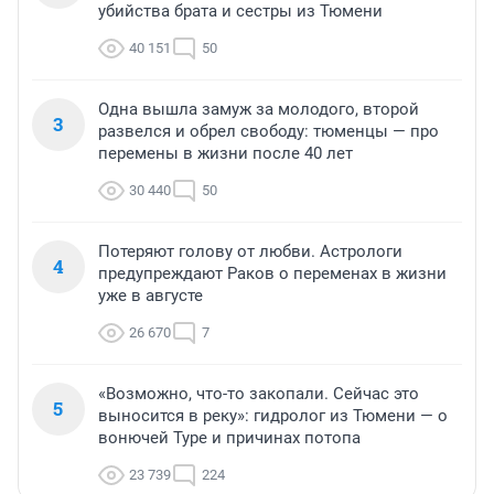
убийства брата и сестры из Тюмени
40 151
50
Одна вышла замуж за молодого, второй
3
развелся и обрел свободу: тюменцы — про
перемены в жизни после 40 лет
30 440
50
Потеряют голову от любви. Астрологи
4
предупреждают Раков о переменах в жизни
уже в августе
26 670
7
«Возможно, что-то закопали. Сейчас это
5
выносится в реку»: гидролог из Тюмени — о
вонючей Туре и причинах потопа
23 739
224