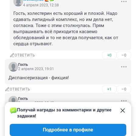
4 апреля 2023, 12:38
Гость, холестерин есть хороший и плохой. Надо 
сдавать липидный комплекс, но им дела нет, 
согласна. Тоже с этим столкнулась. Прям 
выпрашивать всё приходится касаемо 
обследований и то не всегда получается, как от 
сердца отрывают.
+0
–0
ОТВЕТИТЬ
Гость
2 апреля 2023, 19:01
Диспансеризация - фикция!
+1
–0
ОТВЕТИТЬ
Гость
2 апреля 2023, 18:40
Получай награды за комментарии и другие 
Реклама диспансеризации. За каждого 
задания!
обследованного они получают в районе 1-2 тыщ. 
Обзванивают ВСЕХ. 

Подробнее в профиле
Посадить бы их за спам и рекламу.