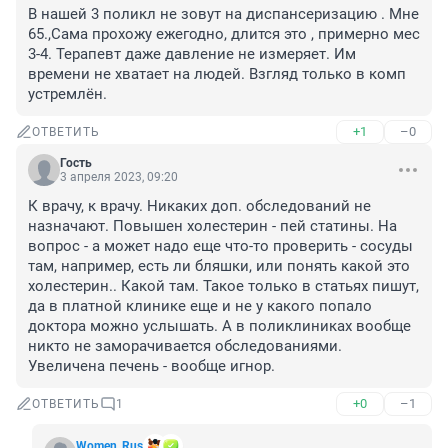
В нашей 3 поликл не зовут на диспансеризацию . Мне 
65.,Сама прохожу ежегодно, длится это , примерно мес 
3-4. Терапевт даже давление не измеряет. Им 
времени не хватает на людей. Взгляд только в комп 
устремлён.
+1
–0
ОТВЕТИТЬ
Гость
3 апреля 2023, 09:20
К врачу, к врачу. Никаких доп. обследований не 
назначают. Повышен холестерин - пей статины. На 
вопрос - а может надо еще что-то проверить - сосуды 
там, например, есть ли бляшки, или понять какой это 
холестерин.. Какой там. Такое только в статьях пишут, 
да в платной клинике еще и не у какого попало 
доктора можно услышать. А в поликлиниках вообще 
никто не заморачивается обследованиями. 
Увеличена печень - вообще игнор.
+0
–1
ОТВЕТИТЬ
1
Women_Rus