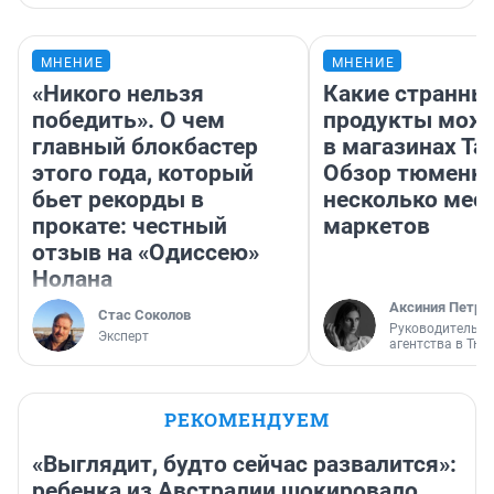
МНЕНИЕ
МНЕНИЕ
«Никого нельзя
Какие странны
победить». О чем
продукты можн
главный блокбастер
в магазинах Та
этого года, который
Обзор тюменки
бьет рекорды в
несколько мес
прокате: честный
маркетов
отзыв на «Одиссею»
Нолана
Аксиния Петро
Стас Соколов
Руководитель м
Эксперт
агентства в Тю
РЕКОМЕНДУЕМ
«Выглядит, будто сейчас развалится»:
ребенка из Австралии шокировало