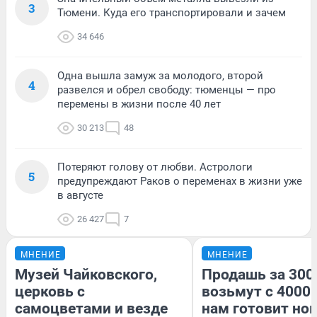
3
Тюмени. Куда его транспортировали и зачем
34 646
Одна вышла замуж за молодого, второй
4
развелся и обрел свободу: тюменцы — про
перемены в жизни после 40 лет
30 213
48
Потеряют голову от любви. Астрологи
5
предупреждают Раков о переменах в жизни уже
в августе
26 427
7
МНЕНИЕ
МНЕНИЕ
Музей Чайковского,
Продашь за 3000
церковь с
возьмут с 4000.
самоцветами и везде
нам готовит но