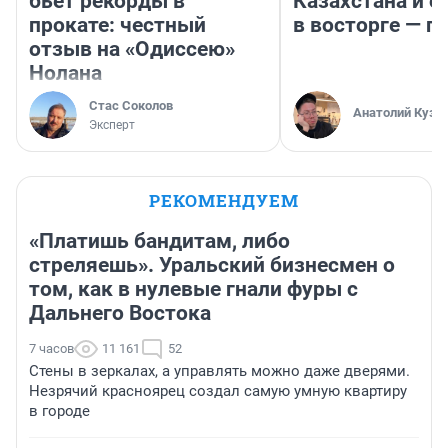
бьет рекорды в
Казахстана и о
прокате: честный
в восторге — п
отзыв на «Одиссею»
Нолана
Стас Соколов
Анатолий Кузн
Эксперт
РЕКОМЕНДУЕМ
«Платишь бандитам, либо
стреляешь». Уральский бизнесмен о
том, как в нулевые гнали фуры с
Дальнего Востока
7 часов
11 161
52
Стены в зеркалах, а управлять можно даже дверями.
Незрячий красноярец создал самую умную квартиру
в городе