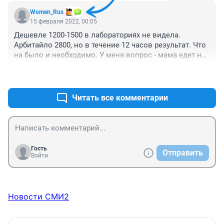
Women_Rus
15 февраля 2022, 00:05
Дешевле 1200-1500 в лабораториях не видела. 
Арбитайло 2800, но в течение 12 часов результат. Что 
на было и необходимо. У меня вопрос - мама едет на 
операцию в Екб по направлению, но из такой дыры, 
+2
–0
где вертолёт раз в неделю. Естественно этот пцр 
теряет срок годности для поступления в стационар и 
мама идёт оплачивать за свой счёт в Арбитайло, 
Читать все комментарии
потому что сроки поджимают и выбора нет. Ей 
должны оплатить? В страховую обращаться или куда? 
Или у пенсионерки- инвалида 3000 лишние?
Гость
Отправить
Войти
Новости СМИ2