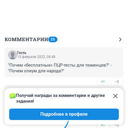
КОММЕНТАРИИ
35
Гость
15 февраля 2022, 08:48
"Почем «бесплатные» ПЦР-тесты для тюменцев?" - 
"Почем опиум для народа?"
+1
–0
Гость
15 февраля 2022, 07:00
Получай награды за комментарии и другие 
задания!
Ужас и дурдом творится в медецине, всё печально, в 
союзе медецина была на много лучше чем сейчас! 
Подробнее в профиле
Вот вам и обнуление ВВП
+1
–0