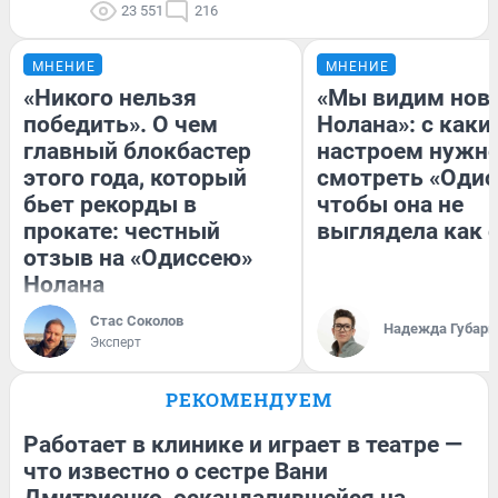
23 551
216
МНЕНИЕ
МНЕНИЕ
«Никого нельзя
«Мы видим нов
победить». О чем
Нолана»: с каки
главный блокбастер
настроем нужн
этого года, который
смотреть «Одис
бьет рекорды в
чтобы она не
прокате: честный
выглядела как 
отзыв на «Одиссею»
Нолана
Стас Соколов
Надежда Губарь
Эксперт
РЕКОМЕНДУЕМ
Работает в клинике и играет в театре —
что известно о сестре Вани