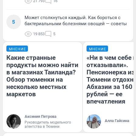
21 793
16
Может столкнуться каждый. Как бороться с
5
бактериальными болезнями овощей — советы
19 853
5
МНЕНИЕ
МНЕНИЕ
Какие странные
«Ни в чем себе 
продукты можно найти
отказывали».
в магазинах Таиланда?
Пенсионерка из
Обзор тюменки на
Тюмени отдохну
несколько местных
Абхазии за 160
маркетов
рублей — ее
впечатления
Аксиния Петрова
Алла Гайсина
Руководитель модельного
агентства в Тюмени