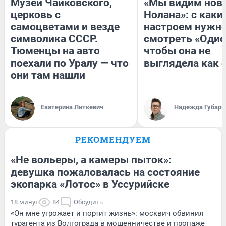
Музей Чайковского,
«Мы видим нов
церковь с
Нолана»: с каки
самоцветами и везде
настроем нужн
символика СССР.
смотреть «Одис
Тюменцы на авто
чтобы она не
поехали по Уралу — что
выглядела как 
они там нашли
Екатерина Литкевич
Надежда Губарь
РЕКОМЕНДУЕМ
«Не вольеры, а камеры пыток»:
девушка пожаловалась на состояние
экопарка «Лотос» в Уссурийске
18 минут
84
Обсудить
«Он мне угрожает и портит жизнь»: москвич обвинил
турагента из Волгограда в мошенничестве и пропаже