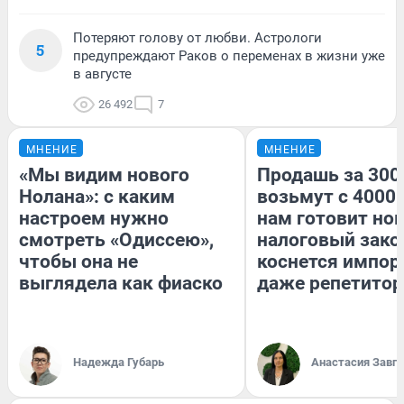
Потеряют голову от любви. Астрологи
5
предупреждают Раков о переменах в жизни уже
в августе
26 492
7
МНЕНИЕ
МНЕНИЕ
«Мы видим нового
Продашь за 3000
Нолана»: с каким
возьмут с 4000.
настроем нужно
нам готовит но
смотреть «Одиссею»,
налоговый зако
чтобы она не
коснется импор
выглядела как фиаско
даже репетитор
Надежда Губарь
Анастасия Завг