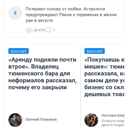
Потеряют голову от любви. Астрологи
5
предупреждают Раков о переменах в жизни
уже в августе
26 476
7
МНЕНИЕ
МНЕНИЕ
«Аренду подняли почти
«Покупаешь ко
втрое». Владелец
мешке»: тюмен
тюменского бара для
рассказала, как
неформалов рассказал,
самом деле ус
почему его закрыли
бизнес со скл
дешевых това
Наталья Шорох
Евгений Пальянов
Открыла кофейн
деньги соцразв