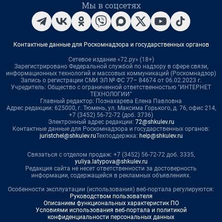
Мы в соцсетях
Контактные данные для Роскомнадзора и государственных органов
Сетевое издание «72.ру» (18+)
Зарегистрировано Федеральной службой по надзору в сфере связи,
информационных технологий и массовых коммуникаций (Роскомнадзор)
Запись о регистрации СМИ ЭЛ № ФС 77– 84674 от 06.02.2023 г.
Учредитель: Общество с ограниченной ответственностью "ИНТЕРНЕТ
ТЕХНОЛОГИИ"
Главный редактор: Познахарева Елена Павловна
Адрес редакции: 625000, г. Тюмень, ул. Максима Горького, д. 76, офис 214,
+7 (3452) 56-72-72 (доб. 3736)
Электронный адрес редакции:
72@shkulev.ru
Контактные данные для Роскомнадзора и государственных органов:
juristchel@shkulev.ru
Техподдержка:
help@shkulev.ru
Связаться с отделом продаж: +7 (3452) 56-72-72 доб. 3335,
yuliya.latypova@shkulev.ru
Редакция сайта не несет ответственности за достоверность
информации, содержащейся в рекламных объявлениях.
Особенности эксплуатации (использования) веб-портала регулируются:
Руководством пользователя
Описанием функциональных характеристик ПО
Условиями использования веб-портала и политикой
конфиденциальности персональных данных