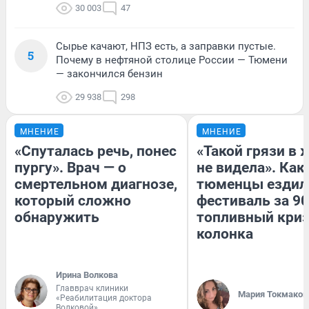
30 003
47
Сырье качают, НПЗ есть, а заправки пустые.
5
Почему в нефтяной столице России — Тюмени
— закончился бензин
29 938
298
МНЕНИЕ
МНЕНИЕ
«Спуталась речь, понес
«Такой грязи в 
пургу». Врач — о
не видела». Как
смертельном диагнозе,
тюменцы ездил
который сложно
фестиваль за 90
обнаружить
топливный криз
колонка
Ирина Волкова
Главврач клиники
Мария Токмаков
«Реабилитация доктора
Волковой»