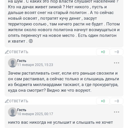
на шум . С каких это пор власти слушают население ? 
Кто на дачах живет зимой ? Нет никого , пусть и 
дальше возят снег на старый полигон . А то сейчас 
новый освоят , потратят кучу денег , засрут 
территорию солью , там ничего расти не будет . Потом 
жители около нового полигона начнут возмущаться и 
опять перенесут на новое место . Есть один полигон 
и хватит . 😡
+0
–0
ОТВЕТИТЬ
Гость
11 января 2025, 15:23
Зачем растапливать снег, если его раньше свозили и 
он сам растаивал, а сейчас только и слышишь деньги 
из бюджета миллиардами таскают, а где прокуратура, 
куда она смотрит? Видно же что воруют.
+0
–0
ОТВЕТИТЬ
Гость
10 января 2025, 00:17
никто вас никогда не услышит и слышать не хочет