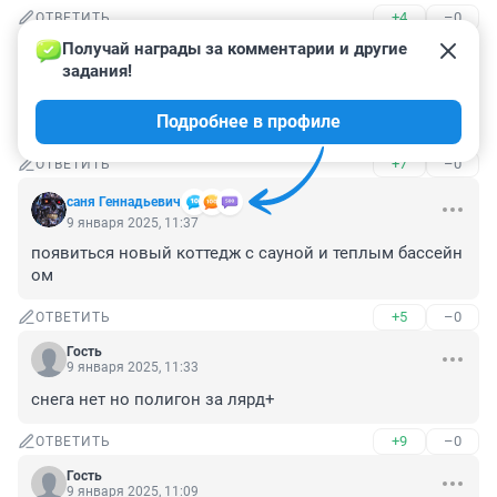
+4
–0
ОТВЕТИТЬ
Получай награды за комментарии и другие 
Гость
9 января 2025, 11:50
задания!
Вот так,после таких вот полигонов и появляются у 
Подробнее в профиле
нас "честные" миллиардеры.
+7
–0
ОТВЕТИТЬ
саня Геннадьевич
9 января 2025, 11:37
появиться новый коттедж с сауной и теплым бассейн 
ом
+5
–0
ОТВЕТИТЬ
Гость
9 января 2025, 11:33
снега нет но полигон за лярд+
+9
–0
ОТВЕТИТЬ
Гость
9 января 2025, 11:09