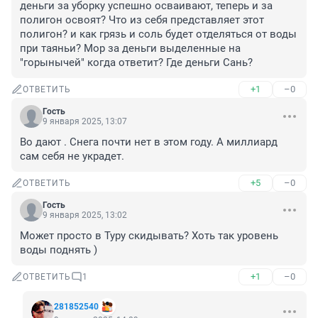
деньги за уборку успешно осваивают, теперь и за 
полигон освоят? Что из себя представляет этот 
полигон? и как грязь и соль будет отделяться от воды 
при таяньи? Мор за деньги выделенные на 
"горынычей" когда ответит? Где деньги Сань?
+1
–0
ОТВЕТИТЬ
Гость
9 января 2025, 13:07
Во дают . Снега почти нет в этом году. А миллиард 
сам себя не украдет.
+5
–0
ОТВЕТИТЬ
Гость
9 января 2025, 13:02
Может просто в Туру скидывать? Хоть так уровень 
воды поднять )
+1
–0
ОТВЕТИТЬ
1
281852540