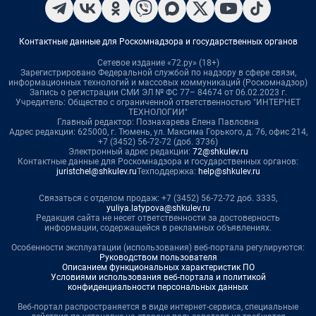
Контактные данные для Роскомнадзора и государственных органов
Сетевое издание «72.ру» (18+)
Зарегистрировано Федеральной службой по надзору в сфере связи,
информационных технологий и массовых коммуникаций (Роскомнадзор)
Запись о регистрации СМИ ЭЛ № ФС 77– 84674 от 06.02.2023 г.
Учредитель: Общество с ограниченной ответственностью "ИНТЕРНЕТ
ТЕХНОЛОГИИ"
Главный редактор: Познахарева Елена Павловна
Адрес редакции: 625000, г. Тюмень, ул. Максима Горького, д. 76, офис 214,
+7 (3452) 56-72-72 (доб. 3736)
Электронный адрес редакции:
72@shkulev.ru
Контактные данные для Роскомнадзора и государственных органов:
juristchel@shkulev.ru
Техподдержка:
help@shkulev.ru
Связаться с отделом продаж: +7 (3452) 56-72-72 доб. 3335,
yuliya.latypova@shkulev.ru
Редакция сайта не несет ответственности за достоверность
информации, содержащейся в рекламных объявлениях.
Особенности эксплуатации (использования) веб-портала регулируются:
Руководством пользователя
Описанием функциональных характеристик ПО
Условиями использования веб-портала и политикой
конфиденциальности персональных данных
Веб-портал распространяется в виде интернет-сервиса, специальные