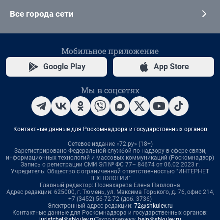
Все города сети
Мобильное приложение
Google Play
App Store
Мы в соцсетях
Контактные данные для Роскомнадзора и государственных органов
Сетевое издание «72.ру» (18+)
Зарегистрировано Федеральной службой по надзору в сфере связи,
информационных технологий и массовых коммуникаций (Роскомнадзор)
Запись о регистрации СМИ ЭЛ № ФС 77– 84674 от 06.02.2023 г.
Учредитель: Общество с ограниченной ответственностью "ИНТЕРНЕТ
ТЕХНОЛОГИИ"
Главный редактор: Познахарева Елена Павловна
Адрес редакции: 625000, г. Тюмень, ул. Максима Горького, д. 76, офис 214,
+7 (3452) 56-72-72 (доб. 3736)
Электронный адрес редакции:
72@shkulev.ru
Контактные данные для Роскомнадзора и государственных органов:
juristchel@shkulev.ru
Техподдержка:
help@shkulev.ru