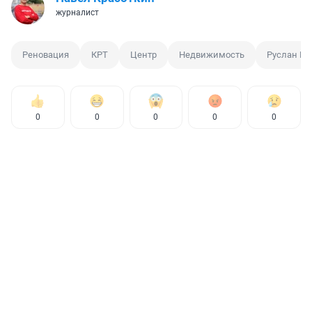
журналист
Реновация
КРТ
Центр
Недвижимость
Руслан Ку
0
0
0
0
0