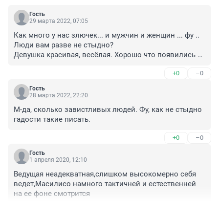
Гость
29 марта 2022, 07:05
Как много у нас злючек... и мужчин и женщин ... фу ..

Люди вам разве не стыдно?

Девушка красивая, весёлая. Хорошо что появились 
друзья. Даст бог и мужчину встретит. Какая разница 
+0
–0
от куда она? Будьте добрее! Ужасает как много на 
нашей земле неадекватов.
Гость
28 марта 2022, 22:20
М-да, сколько завистливых людей. Фу, как не стыдно 
гадости такие писать.
+0
–0
Гость
1 апреля 2020, 12:10
Ведущая неадекватная,слишком высокомерно себя 
ведет,Масилисо намного тактичней и естественней 
на ее фоне смотрится
+1
–0