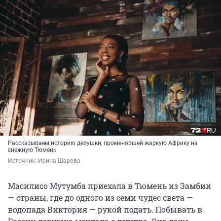
Рассказываем историю девушки, променявшей жаркую Африку на
снежную Тюмень
Источник: 
Ирина Шарова
Масилисо Мутумба приехала в Тюмень из Замбии
— страны, где до одного из семи чудес света —
водопада Виктория — рукой подать. Побывать в