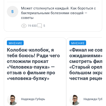
Может столкнуться каждый. Как бороться с
5
бактериальными болезнями овощей —
советы
19 830
5
МНЕНИЕ
МНЕНИЕ
Колобок-колобок, я
«Финал не совп
тебя боюсь! Ради чего
ожиданиями»: 
отложили прокат
смотреть фил
«Человека-паука» —
«Старый орел» 
отзыв о фильме про
большом экран
«человека-булку»
честная рецен
Надежда Губарь
Надежда Губар