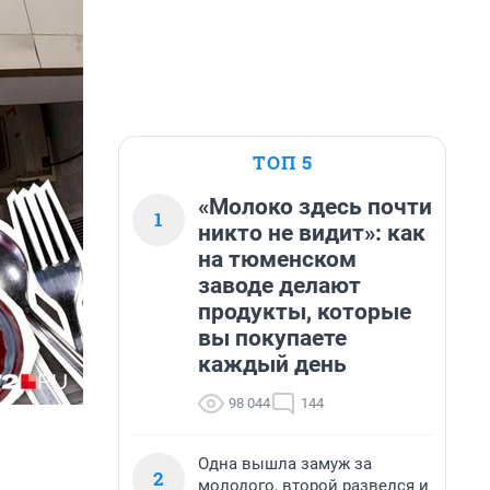
ТОП 5
«Молоко здесь почти
1
никто не видит»: как
на тюменском
заводе делают
продукты, которые
вы покупаете
каждый день
98 044
144
Одна вышла замуж за
2
молодого, второй развелся и