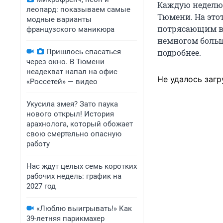
Каждую неделю 
леопард: показываем самые
Тюмени. На это
модные варианты
потрясающим ви
французского маникюра
немногом больш
Пришлось спасаться
подробнее.
через окно. В Тюмени
неадекват напал на офис
Не удалось загр
«Россетей» — видео
Укусила змея? Зато паука
нового открыл! История
арахнолога, который обожает
свою смертельно опасную
работу
Нас ждут целых семь коротких
рабочих недель: график на
2027 год
«Люблю выигрывать!» Как
39-летняя парикмахер