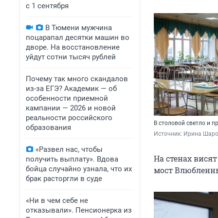
с 1 сентября
В Тюмени мужчина
поцарапал десятки машин во
дворе. На восстановление
уйдут сотни тысяч рублей
Почему так много скандалов
из-за ЕГЭ? Академик — об
особенности приемной
кампании — 2026 и новой
реальности российского
В столовой светло и п
образования
Источник: 
Ирина Шаров
«Развел нас, чтобы
На стенах вися
получить выплату». Вдова
бойца случайно узнала, что их
мост Влюбленн
брак расторгли в суде
«Ни в чем себе не
отказывали». Пенсионерка из