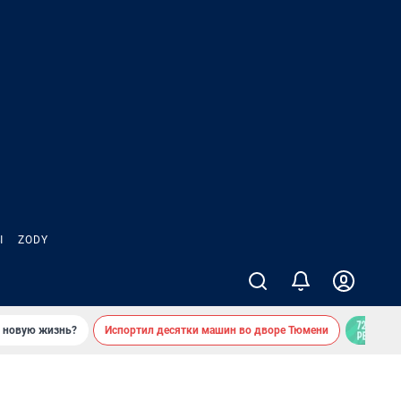
Ы
ZODY
ь новую жизнь?
Испортил десятки машин во дворе Тюмени