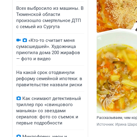
Всех выбросило из машины. В
Тюменской области
произошло смертельное ДТП
с семьей из Сургута
«Кто-то считает меня
сумасшедшей». Художница
приютила дома 200 жирафов
— фото и видео
На какой срок отодвинули
реформу семейной ипотеки: в
правительстве назвали риски
Как снимают детективный
триллер про «свинцового
маньяка» со звездами
сериалов: фото со съемок и
Рассказываем, чем ко
первые подробности
Источник: 
Ирина Шаров
Микрофренч, неон и