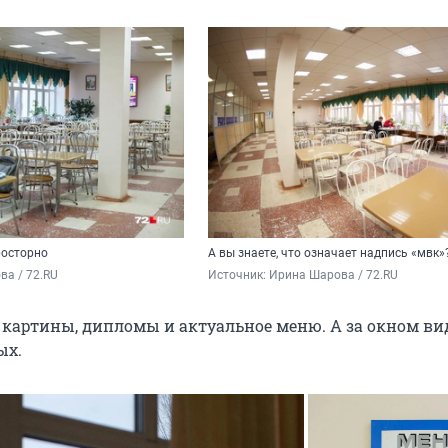
росторно
А вы знаете, что означает надпись «мвк»
а / 72.RU
Источник: 
Ирина Шарова / 72.RU
т картины, дипломы и актуальное меню. А за окном ви
ых.