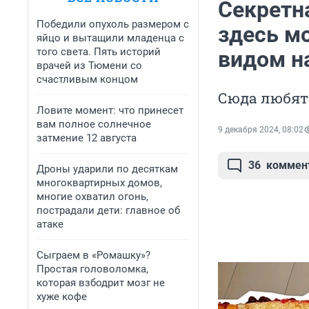
Секретн
Победили опухоль размером с
здесь мо
яйцо и вытащили младенца с
того света. Пять историй
видом н
врачей из Тюмени со
счастливым концом
Сюда любят
Ловите момент: что принесет
вам полное солнечное
9 декабря 2024, 08:02
затмение 12 августа
36
коммен
Дроны ударили по десяткам
многоквартирных домов,
многие охватил огонь,
пострадали дети: главное об
атаке
Сыграем в «Ромашку»?
Простая головоломка,
которая взбодрит мозг не
хуже кофе