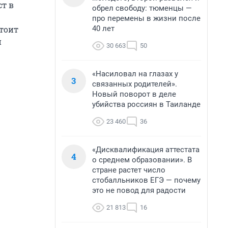
т в
обрел свободу: тюменцы —
про перемены в жизни после
40 лет
тоит
й
30 663
50
«Насиловал на глазах у
3
связанных родителей».
Новый поворот в деле
убийства россиян в Таиланде
23 460
36
«Дисквалификация аттестата
4
о среднем образовании». В
стране растет число
стобалльников ЕГЭ — почему
это не повод для радости
21 813
16