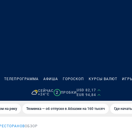
ТЕЛЕПРОГРАММА
АФИША
ГОРОСКОП
КУРСЫ ВАЛЮТ
ИГР
USD 82,17
СЕЙЧАС
2
ПРОБКИ
+24°C
EUR 94,84
ом на реку
Тюменка — об отпуске в Абхазии на 160 тысяч
Где начат
 РЕСТОРАНОВ
ОБЗОР