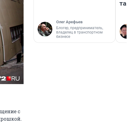
там п
Олег Арефьев
Блогер, предприниматель,
владелец в транспортном
бизнесе
ещение с
крошкой.