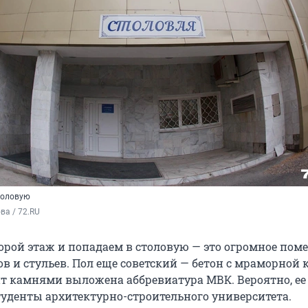
толовую
а / 72.RU
орой этаж и попадаем в столовую — это огромное пом
в и стульев. Пол еще советский — бетон с мраморной 
ит камнями выложена аббревиатура МВК. Вероятно, ее
туденты архитектурно-строительного университета.