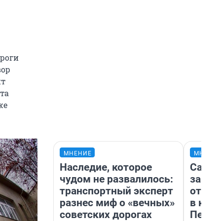
ороги
вор
ит
ыта
же
МНЕНИЕ
МНЕНИ
Наследие, которое
Самая
чудом не развалилось:
загра
транспортный эксперт
отпра
разнес миф о «вечных»
в каз
советских дорогах
Петро