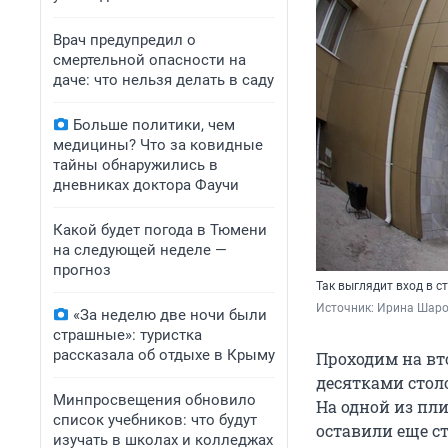
Врач предупредил о
смертельной опасности на
даче: что нельзя делать в саду
Больше политики, чем
медицины? Что за ковидные
тайны обнаружились в
дневниках доктора Фаучи
Какой будет погода в Тюмени
на следующей неделе —
прогноз
Так выглядит вход в с
Источник: 
Ирина Шаров
«За неделю две ночи были
страшные»: туристка
рассказала об отдыхе в Крыму
Проходим на вт
десятками столо
Минпросвещения обновило
На одной из пл
список учебников: что будут
оставили еще с
изучать в школах и колледжах