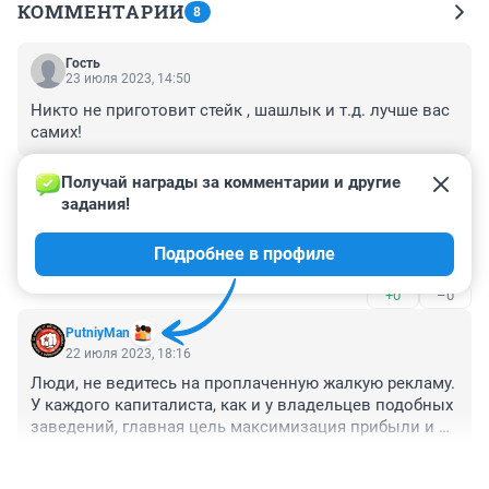
КОММЕНТАРИИ
8
Гость
23 июля 2023, 14:50
Никто не приготовит стейк , шашлык и т.д. лучше вас 
самих!
+0
–0
Получай награды за комментарии и другие 
задания!
Гость
22 июля 2023, 20:04
Подробнее в профиле
Насчет 2-го места - не верю! Там невкусно!
+0
–0
PutniyMan
22 июля 2023, 18:16
Люди, не ведитесь на проплаченную жалкую рекламу. 
У каждого капиталиста, как и у владельцев подобных 
заведений, главная цель максимизация прибыли и 
минимизация издержек. Отсюда маленькая зарплата 
+3
–1
персонала, антисанитария, дешёвое некачественное 