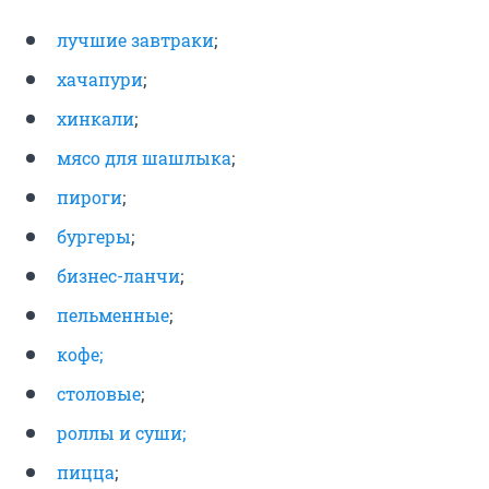
лучшие завтраки
;
хачапури
;
хинкали
;
мясо для шашлыка
;
пироги
;
бургеры
;
бизнес-ланчи
;
пельменные
;
кофе;
столовые
;
роллы и суши;
пицца
;