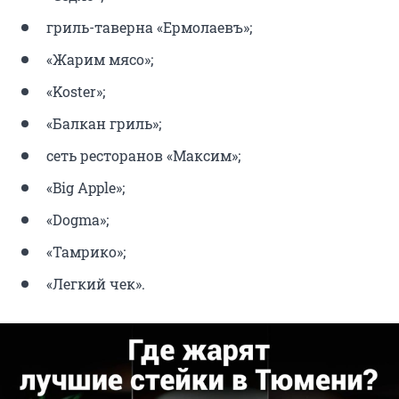
гриль-таверна «Ермолаевъ»;
«Жарим мясо»;
«Koster»;
«Балкан гриль»;
сеть ресторанов «Максим»;
«Big Apple»;
«Dogma»;
«Тамрико»;
«Легкий чек».