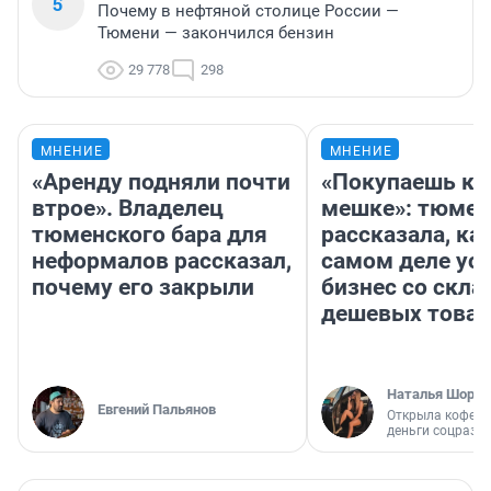
5
Почему в нефтяной столице России —
Тюмени — закончился бензин
29 778
298
МНЕНИЕ
МНЕНИЕ
«Аренду подняли почти
«Покупаешь ко
втрое». Владелец
мешке»: тюмен
тюменского бара для
рассказала, как
неформалов рассказал,
самом деле ус
почему его закрыли
бизнес со скл
дешевых това
Наталья Шорох
Евгений Пальянов
Открыла кофейн
деньги соцразв